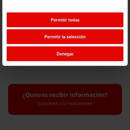
Noticia
Noticia
Permitir todas
UNA COLMENA PARA
LA EDUCACIÓN COMO
ABRIR CAMINOS: LA
PROTECCIÓN: CREANDO
HISTORIA DE MARY EN
OPORTUNIDADES PARA
Permitir la selección
SUDÁN DEL SUR
LAS NIÑAS
Denegar
28 Julio 2026
27 Julio 2026
¿Quieres recibir información?
Suscríbete a la newsletter
Suscríbete a la newsletter