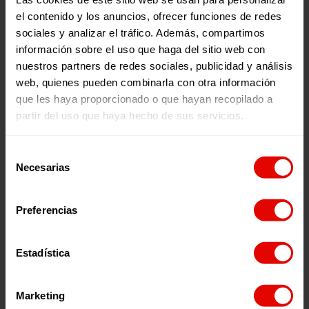
seguridad en terreno
, uso y gestión del seguro y
el contenido y los anuncios, ofrecer funciones de redes
mensajes claves para la etapa que emprenden ya en sus
destinos. Las palabras que brotaron al final de la jornada
sociales y analizar el tráfico. Además, compartimos
fueron agradecimiento, respaldo, reconectar, nervios…y
información sobre el uso que haga del sitio web con
ganas, muchas ganas de volar y empezar la nueva etapa
nuestros partners de redes sociales, publicidad y análisis
que les llevará al encuentro con personas, realidades y
web, quienes pueden combinarla con otra información
culturas que cambiarán sin duda su forma de mirar el
mundo.
que les haya proporcionado o que hayan recopilado a
partir del uso que haya hecho de sus servicios.
Selección
Necesarias
de
consentimiento
Noticias relacionadas:
Preferencias
Estadística
Marketing