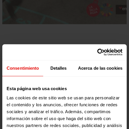
Consentimiento
Detalles
Acerca de las cookies
Tu donación se ha realizado correctamente.
Esta página web usa cookies
Muchas gracias por tu
Las cookies de este sitio web se usan para personalizar
generosidad
el contenido y los anuncios, ofrecer funciones de redes
sociales y analizar el tráfico. Además, compartimos
¡Da un paso más! Síguenos en redes sociales:
información sobre el uso que haga del sitio web con
nuestros partners de redes sociales, publicidad y análisis