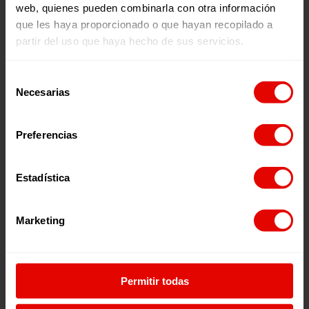
Facebook
X
YouTube
Instagram
LinkedIn
Flickr
web, quienes pueden combinarla con otra información
que les haya proporcionado o que hayan recopilado a
partir del uso que haya hecho de sus servicios.
Selección
Necesarias
de
consentimiento
Preferencias
Estadística
Marketing
C/ Maldonado, 1. Planta 3.
28006 – Madrid
Tlf. 91 590 26 72
Permitir todas
noticias@entreculturas.org
Facebook
X
YouTube
Instagram
LinkedIn
Bluesky