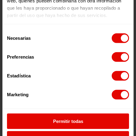
web, quienes pueden combinarla con otra información
que les haya proporcionado o que hayan recopilado a
Publicaciones relacionadas:
partir del uso que haya hecho de sus servicios.
Selección
Necesarias
de
consentimiento
Preferencias
Estadística
Memorias
Revista trimestral
INFORME ANUAL
REVISTA TRIMESTRAL N
ENTRECULTURAS 2025
101
Marketing
Permitir todas
2026
2026