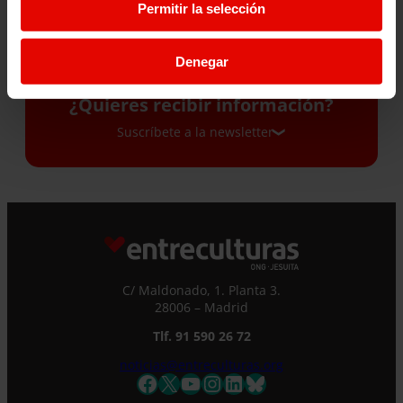
Permitir la selección
Denegar
¿Quieres recibir información?
Suscríbete a la newsletter
Suscríbete a la newsletter
Si quieres recibir nuestra newsletter mensual
y los correos puntuales en los que te
ofrecemos información, no dejes de completar
C/ Maldonado, 1. Planta 3.
este formulario. Al instante, te daremos de
28006 – Madrid
alta en nuestra base de datos y podrás estar
Tlf. 91 590 26 72
al tanto de todas las novedades.
noticias@entreculturas.org
Nombre *
Facebook
X
YouTube
Instagram
LinkedIn
Bluesky