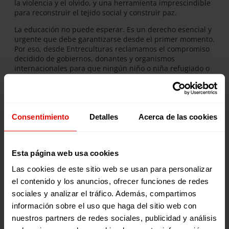
la violencia y el olvido, y una herramienta imprescindible
para reconstruir el tejido social y construir paz.
La educación no puede esperar. Es un derecho esencial y
urgente que debe garantizarse desde el primer momento.
Por eso, desde Entreculturas reclamamos el compromiso
decidido de gobiernos, donantes y organismos
internacionales para que ningún niño o niña refugiado o
desplazado se quede fuera de la escuela, y para que los
sistemas educativos en contextos de crisis cuenten con
recursos estables y suficientes.
Publicaciones de esta edición:
Consentimiento
Detalles
Acerca de las cookies
Creemos nuestra Escuela Refugio
Informe: La educación es su mejor defensa
Esta página web usa cookies
Cursos Sin Tutoría – Escuela para el Cambio
Las cookies de este sitio web se usan para personalizar
Actitudes que acogen
el contenido y los anuncios, ofrecer funciones de redes
Por la PAZ en GAZA
sociales y analizar el tráfico. Además, compartimos
información sobre el uso que haga del sitio web con
DESCARGA NUESTRA REVISTA
nuestros partners de redes sociales, publicidad y análisis