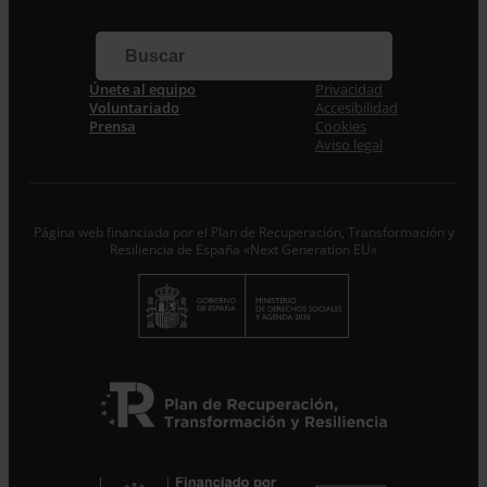
Apellidos
Correo electrónico *
Únete al equipo
Privacidad
Voluntariado
Accesibilidad
Prensa
Cookies
Acepto la
Política de Privacidad
*
Aviso legal
Desde ENTRECULTURAS FE Y ALEGRÍA ESPAÑA
trataremos los datos aportados en calidad de
Responsable del tratamiento con la finalidad de…
Seguir
leyendo
.
Página web financiada por el Plan de Recuperación, Transformación y
Resiliencia de España «Next Generation EU»
Suscribirme