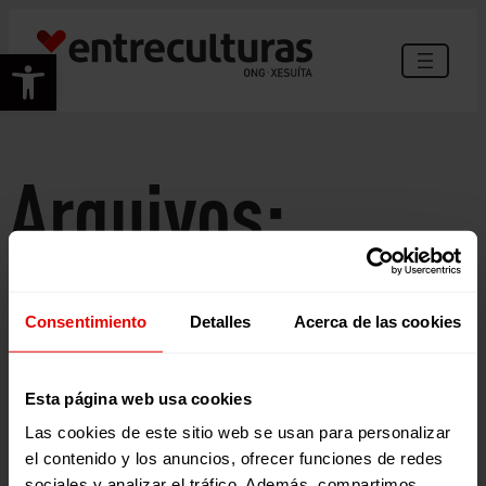
Saltar
ao
Abrir barra de ferramentas
contido
Arquivos:
Noticias
Consentimiento
Detalles
Acerca de las cookies
Esta página web usa cookies
Las cookies de este sitio web se usan para personalizar
el contenido y los anuncios, ofrecer funciones de redes
sociales y analizar el tráfico. Además, compartimos