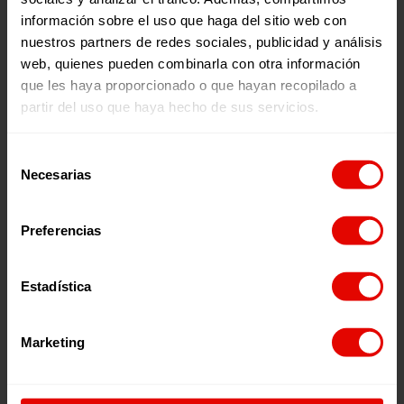
C/ Maldonado, 1. Piso 3.
información sobre el uso que haga del sitio web con
28006 – Madrid
nuestros partners de redes sociales, publicidad y análisis
Tel. 91 590 26 72
web, quienes pueden combinarla con otra información
noticias@entreculturas.org
que les haya proporcionado o que hayan recopilado a
Facebook
X
YouTube
Instagram
LinkedIn
Bluesky
partir del uso que haya hecho de sus servicios.
Selección
Necesarias
de
Únete ao equipo
Privacidade
consentimiento
Voluntariado
Accesibilidade
Preme
cookies
Preferencias
Aviso legal
Estadística
Páxina web financiada polo Plan de Recuperación, Transformación e
Resiliencia de España “Next Generation EU”
Marketing