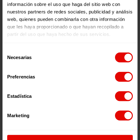
información sobre el uso que haga del sitio web con
nuestros partners de redes sociales, publicidad y análisis
web, quienes pueden combinarla con otra información
que les haya proporcionado o que hayan recopilado a
partir del uso que haya hecho de sus servicios.
Venezuela
RESPUESTA
ESCUELAS SEGURAS Y
Selección
HUMANITARIA A
PROTECTORAS PARA
Necesarias
de
POBLACIONES ÉTNICAS
MEJORAR LA
consentimiento
VÍCTIMAS DE
CONTINUIDAD Y OFRECE
DESPLAZAMIENTO
UN SISTEMA EDUCATIVO
Preferencias
25 Mayo 2026
25 Mayo 2026
INTERNO,
DE CALIDAD EN ZONAS
CONFINAMIENTO O
FRONTERIZAS EN
Estadística
CUALQUIER OTRA
VENEZUELA
RESTRICCIÓN DE
Marketing
MOVILIDAD POR
SITUACIONES ASOCIADAS
AL CONFLICTO ARMADO
C/ Maldonado, 1. Planta 3.