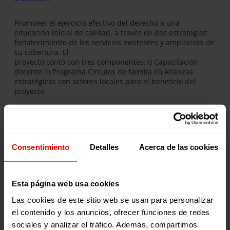
Promover el ejercicio efectivo del derecho a una
educación inicial de calidad, a través de dos estrategias:
fortalecimiento de los servicios existentes y ampliación de
su cobertura. El
proyecto contó con tres componentes: i) Capacitación
docente ii) Programa Círculos de familia iii) Alianzas
estratégicas con actores locales para el beneficio del
proyecto.
DESCARGA LA FICHA
Consentimiento
Detalles
Acerca de las cookies
Publicaciones relacionadas:
Esta página web usa cookies
Las cookies de este sitio web se usan para personalizar
el contenido y los anuncios, ofrecer funciones de redes
sociales y analizar el tráfico. Además, compartimos