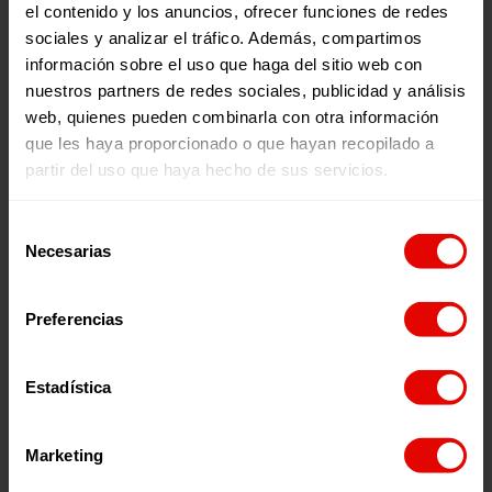
el contenido y los anuncios, ofrecer funciones de redes
sociales y analizar el tráfico. Además, compartimos
información sobre el uso que haga del sitio web con
nuestros partners de redes sociales, publicidad y análisis
web, quienes pueden combinarla con otra información
que les haya proporcionado o que hayan recopilado a
partir del uso que haya hecho de sus servicios.
Selección
Venezuela
Necesarias
RESPUESTA
ESCUELAS SEGURAS Y
de
consentimiento
HUMANITARIA A
PROTECTORAS PARA
POBLACIONES ÉTNICAS
MEJORAR LA
Preferencias
VÍCTIMAS DE
CONTINUIDAD Y OFRECE
DESPLAZAMIENTO
UN SISTEMA EDUCATIVO
25 Mayo 2026
25 Mayo 2026
Estadística
INTERNO,
DE CALIDAD EN ZONAS
CONFINAMIENTO O
FRONTERIZAS EN
CUALQUIER OTRA
VENEZUELA
Marketing
RESTRICCIÓN DE