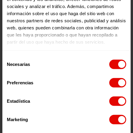
sociales y analizar el tráfico. Además, compartimos
información sobre el uso que haga del sitio web con
nuestros partners de redes sociales, publicidad y análisis
web, quienes pueden combinarla con otra información
que les haya proporcionado o que hayan recopilado a
partir del uso que haya hecho de sus servicios.
Venezuela
Selección
RESPUESTA
ESCUELAS SEGURAS Y
Necesarias
de
HUMANITARIA A
PROTECTORAS PARA
consentimiento
POBLACIONES ÉTNICAS
MEJORAR LA
Preferencias
VÍCTIMAS DE
CONTINUIDAD Y OFRECE
DESPLAZAMIENTO
UN SISTEMA EDUCATIVO
25 Mayo 2026
25 Mayo 2026
INTERNO,
DE CALIDAD EN ZONAS
Estadística
CONFINAMIENTO O
FRONTERIZAS EN
CUALQUIER OTRA
VENEZUELA
Marketing
RESTRICCIÓN DE
MOVILIDAD POR