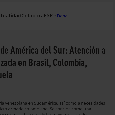
ESP
tualidad
Colabora
Dona
 de América del Sur: Atención a
zada en Brasil, Colombia,
uela
oria venezolana en Sudamérica, así como a necesidades
flicto armado colombiano. Se concibe como una
da y coordinada a una de las mayores crisis de