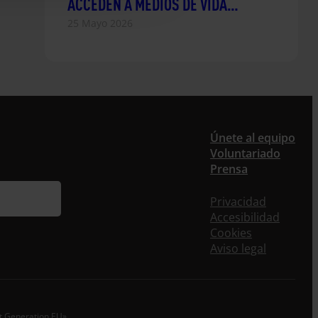
ACCEDEN A MEDIOS DE VIDA
DIVERSIFICADOS EN LOS
25 Mayo 2026
DEPARTAMENTOS DE SAN VICENTE Y
USULUTÁN, EL SALVADOR
Únete al equipo
Voluntariado
Prensa
Privacidad
Accesibilidad
Cookies
Aviso legal
xt Generation EU»