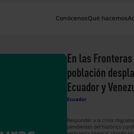
Conócenos
Qué hacemos
Ac
En las Fronteras
población despla
Ecuador y Venez
Ecuador
Responder a la crisis migrat
pendientes del histórico con
respuesta integral, planifica