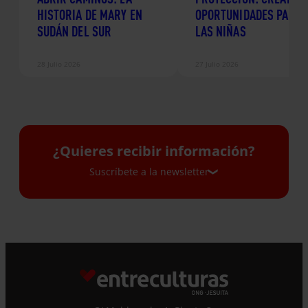
HISTORIA DE MARY EN
OPORTUNIDADES PARA
SUDÁN DEL SUR
LAS NIÑAS
28 Julio 2026
27 Julio 2026
¿Quieres recibir información?
Suscríbete a la newsletter
Suscríbete a la newsletter
Si quieres recibir nuestra newsletter mensual
y los correos puntuales en los que te
ofrecemos información, no dejes de completar
este formulario. Al instante, te daremos de