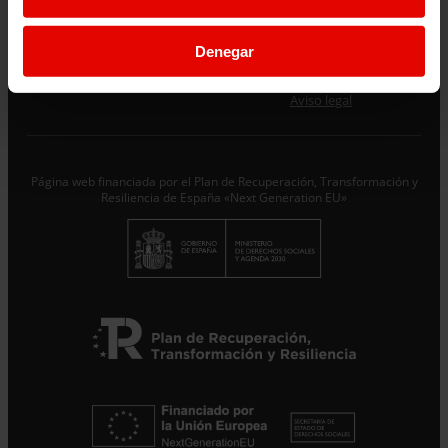
Únete al equipo
Privacidad
Denegar
Voluntariado
Accesibilidad
Prensa
Cookies
Aviso legal
Página web financiada por el Plan de Recuperación, Transformación y
Resiliencia de España «Next Generation EU»