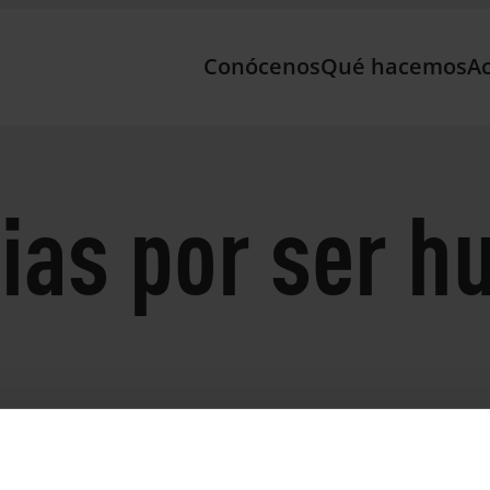
Conócenos
Qué hacemos
Ac
ias por ser 
 crisis climática, necesitamos volver a lo esencial: #Ser