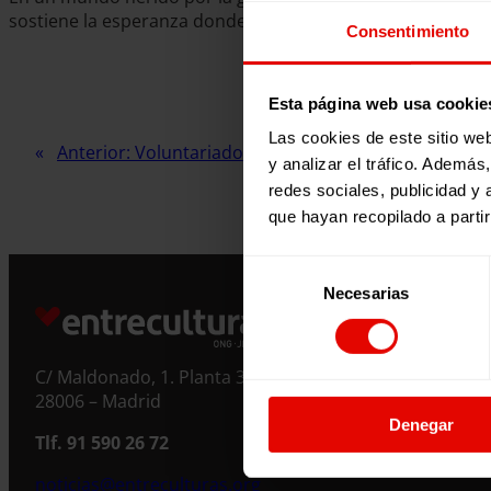
sostiene la esperanza donde más falta hace.
Consentimiento
Esta página web usa cookie
Las cookies de este sitio we
Anterior:
Voluntariado en España
y analizar el tráfico. Ademá
redes sociales, publicidad y
que hayan recopilado a parti
Selección
Necesarias
de
consentimiento
C/ Maldonado, 1. Planta 3.
28006 – Madrid
Denegar
Tlf. 91 590 26 72
noticias@entreculturas.org