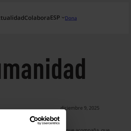
ESP
tualidad
Colabora
Dona
humanidad
diciembre 9, 2025
Humanidad. Humanidad que cuida, que acompaña, que