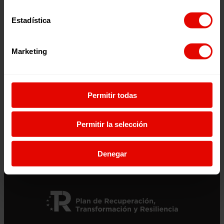
Facebook
X
YouTube
Instagram
LinkedIn
Bluesky
Estadística
Marketing
Únete ao equipo
Privacidade
Voluntariado
Accesibilidade
Preme
cookies
Aviso legal
Permitir todas
Páxina web financiada polo Plan de Recuperación, Transformación e
Permitir la selección
Resiliencia de España “Next Generation EU”
Denegar