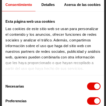
Consentimiento
Detalles
Acerca de las cookies
Correo electrónico
Acepto la
Política de
Esta página web usa cookies
Privacidade
*
Quero recibir información
Las cookies de este sitio web se usan para personalizar
sobre campañas e formas
de participación de
el contenido y los anuncios, ofrecer funciones de redes
ENTRECULTURAS FE Y
sociales y analizar el tráfico. Además, compartimos
ALEGRÍA ESPAÑA. Ao asinar,
acepto a política de
información sobre el uso que haga del sitio web con
privacidade. Continúa lendo.
nuestros partners de redes sociales, publicidad y análisis
web, quienes pueden combinarla con otra información
subscribirse
que les haya proporcionado o que hayan recopilado a
partir del uso que haya hecho de sus servicios.
Selección
C/ Maldonado, 1. Piso 3.
Necesarias
de
28006 – Madrid
consentimiento
Tel. 91 590 26 72
Preferencias
noticias@entreculturas.org