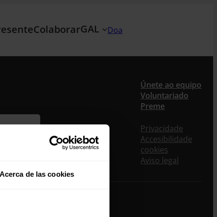
GAL
resente
Colaborar
Doa
Únete ao equipo
Voluntariado
Preme
Privacidade
Accesibilidade
cookies
Aviso legal
Acerca de las cookies
t Generation EU”