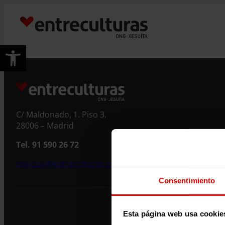
Saltar
ao
contido
Abrir barra de ferramentas
C/ Maldonado, 1. Piso 3.
28006 – Madrid
Tel. 91 590 26 72
noticias@entreculturas.org
Consentimiento
Esta página web usa cookie
Páxina web fina