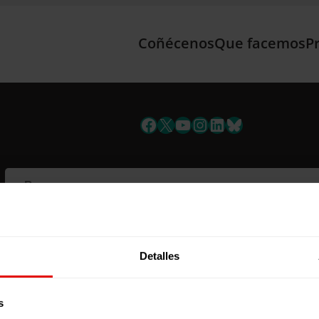
Coñécenos
Que facemos
P
Facebook
X
YouTube
Instagram
LinkedIn
Bluesky
Detalles
s
nciada polo Plan de Recuperación, Transformación e Resiliencia de España “Nex