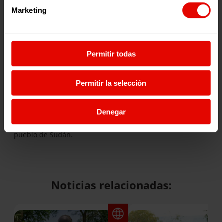
Marketing
El conflicto en Sudán ha dejado una huella devastadora y
millones de personas desplazadas. Las organizaciones
humanitarias, como el JRS, están haciendo todo lo posible
para ofrecer ayuda, pero los recursos siguen siendo
insuficientes ante las crecientes necesidades.
Permitir todas
Dos años después, sigue siendo urgente una respuesta
internacional decidida para apoyar a las personas
Permitir la selección
desplazadas y garantizar su acceso a ayuda humanitaria,
educación y atención médica. La comunidad internacional
debe reafirmar su compromiso con la paz y la justicia,
Denegar
promoviendo un esfuerzo diplomático que ponga fin a la
violencia y que busque soluciones sostenibles para el
pueblo de Sudán.
Noticias relacionadas: