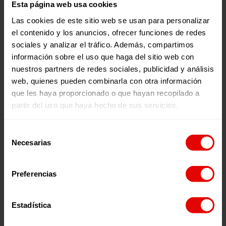
extremadamente difíciles.
Esta página web usa cookies
Una infancia sin escuela
Las cookies de este sitio web se usan para personalizar
el contenido y los anuncios, ofrecer funciones de redes
sociales y analizar el tráfico. Además, compartimos
En el centro de tránsito, los hijos de Musa tienen acceso a
información sobre el uso que haga del sitio web con
espacios adaptados para niños, pero no reciben
nuestros partners de redes sociales, publicidad y análisis
educación formal:
web, quienes pueden combinarla con otra información
que les haya proporcionado o que hayan recopilado a
«Mis gemelos tienen un espacio donde pueden jugar y
estar tranquilos, pero no van a la escuela. Yo espero que
partir del uso que haya hecho de sus servicios.
algún día puedan ir a la escuela, para que no tengan que
pasar por lo mismo que yo, para que también puedan
Selección
servir a los más necesitados. Es mi único deseo».
Necesarias
de
El acceso a la educación es un derecho que se les niega a
consentimiento
muchos niños y niñas en Sudán y en los países vecinos, y
la falta de educación pone en riesgo su futuro.
Preferencias
La urgencia de una respuesta
internacional
Estadística