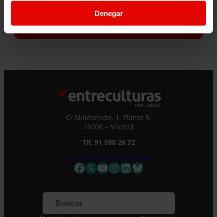
¿Quieres recibir información?
Denegar
Suscríbete a la newsletter
Suscríbete a la newsletter
Si quieres recibir nuestra newsletter mensual
y los correos puntuales en los que te
ofrecemos información, no dejes de completar
este formulario. Al instante, te daremos de
C/ Maldonado, 1. Planta 3.
alta en nuestra base de datos y podrás estar
28006 – Madrid
al tanto de todas las novedades.
Nombre *
Tlf. 91 590 26 72
noticias@entreculturas.org
Facebook
X
YouTube
Instagram
LinkedIn
Bluesky
Apellidos
Correo electrónico *