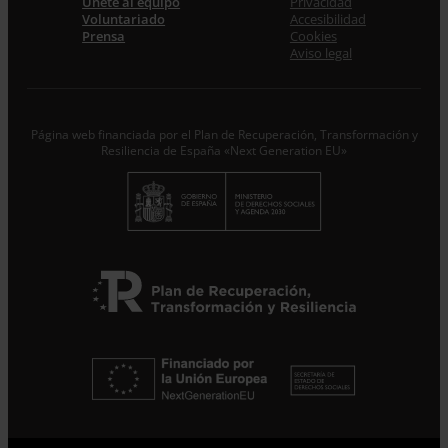
Únete al equipo
Privacidad
Acepto la
Política de Privacidad
*
Voluntariado
Accesibilidad
Desde ENTRECULTURAS FE Y ALEGRÍA ESPAÑA
Prensa
Cookies
trataremos los datos aportados en calidad de
Aviso legal
Responsable del tratamiento con la finalidad de…
Seguir
leyendo
.
Suscribirme
Página web financiada por el Plan de Recuperación, Transformación y
Resiliencia de España «Next Generation EU»