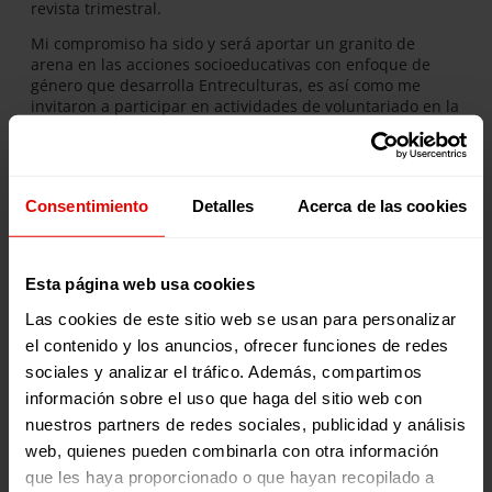
revista trimestral.
Mi compromiso ha sido y será aportar un granito de
arena en las acciones socioeducativas con enfoque de
género que desarrolla Entreculturas, es así como me
invitaron a participar en actividades de voluntariado en la
Delegación de Madrid, donde actualmente acompaño en
eventos puntuales sobre Derechos de las Mujeres,
Género y Migración.
Recientemente, estuve acompañando a la Delegación de
Consentimiento
Detalles
Acerca de las cookies
Madrid en “Feminismos en plural” conversatorio en
conmemoración al 8 de marzo Día Internacional de las
Mujeres. Una experiencia enriquecedora y de aprendizaje
Esta página web usa cookies
que nos animó y recargó fuerzas al sentir que claramente
somos muchas las personas luchando por las mismas
Las cookies de este sitio web se usan para personalizar
causas. Toda esta experiencia en Entreculturas ha sido
el contenido y los anuncios, ofrecer funciones de redes
transformadora, y nos compromete a seguir haciendo
camino hacia una educación de calidad integral.
sociales y analizar el tráfico. Además, compartimos
información sobre el uso que haga del sitio web con
nuestros partners de redes sociales, publicidad y análisis
web, quienes pueden combinarla con otra información
Noticias relacionadas:
que les haya proporcionado o que hayan recopilado a