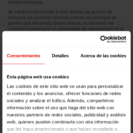
revista trimestral.
Mi compromiso ha sido y será aportar un granito de
arena en las acciones socioeducativas con enfoque de
género que desarrolla Entreculturas, es así como me
invitaron a participar en actividades de voluntariado en la
Delegación de Madrid, donde actualmente acompaño en
eventos puntuales sobre Derechos de las Mujeres,
Género y Migración.
Recientemente, estuve acompañando a la Delegación de
Consentimiento
Detalles
Acerca de las cookies
Madrid en “Feminismos en plural” conversatorio en
conmemoración al 8 de marzo Día Internacional de las
Mujeres. Una experiencia enriquecedora y de aprendizaje
Esta página web usa cookies
que nos animó y recargó fuerzas al sentir que claramente
somos muchas las personas luchando por las mismas
Las cookies de este sitio web se usan para personalizar
causas. Toda esta experiencia en Entreculturas ha sido
el contenido y los anuncios, ofrecer funciones de redes
transformadora, y nos compromete a seguir haciendo
camino hacia una educación de calidad integral.
sociales y analizar el tráfico. Además, compartimos
información sobre el uso que haga del sitio web con
nuestros partners de redes sociales, publicidad y análisis
web, quienes pueden combinarla con otra información
Noticias relacionadas:
que les haya proporcionado o que hayan recopilado a