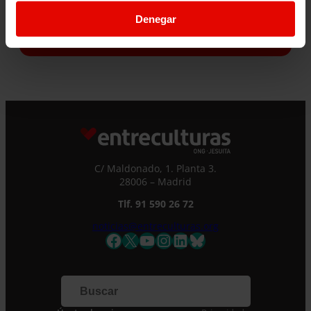
¿Quieres recibir información?
Denegar
Suscríbete a la newsletter
Suscríbete a la newsletter
Si quieres recibir nuestra newsletter mensual
y los correos puntuales en los que te
ofrecemos información, no dejes de completar
este formulario. Al instante, te daremos de
C/ Maldonado, 1. Planta 3.
alta en nuestra base de datos y podrás estar
28006 – Madrid
al tanto de todas las novedades.
Nombre *
Tlf. 91 590 26 72
noticias@entreculturas.org
Facebook
X
YouTube
Instagram
LinkedIn
Bluesky
Apellidos
Correo electrónico *