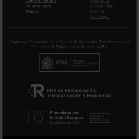
Únete al equipo
Privacidad
Acepto la
Política de Privacidad
*
Voluntariado
Accesibilidad
Desde ENTRECULTURAS FE Y ALEGRÍA ESPAÑA
Prensa
Cookies
trataremos los datos aportados en calidad de
Aviso legal
Responsable del tratamiento con la finalidad de…
Seguir
leyendo
.
Suscribirme
Página web financiada por el Plan de Recuperación, Transformación y
Resiliencia de España «Next Generation EU»