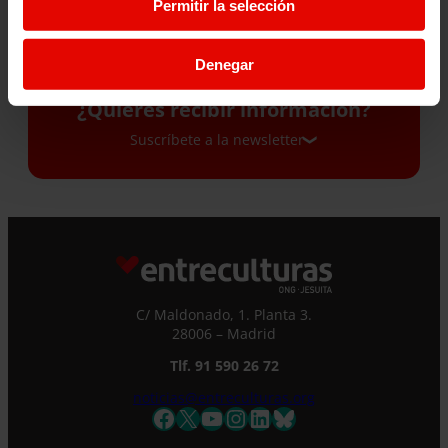
HISTORIAS BIEN
DEMÁS»
Permitir la selección
CONTADAS»
24 junio 2026
Denegar
2 julio 2026
¿Quieres recibir información?
Suscríbete a la newsletter
Suscríbete a la newsletter
Si quieres recibir nuestra newsletter mensual
y los correos puntuales en los que te
ofrecemos información, no dejes de completar
C/ Maldonado, 1. Planta 3.
este formulario. Al instante, te daremos de
28006 – Madrid
alta en nuestra base de datos y podrás estar
Tlf. 91 590 26 72
al tanto de todas las novedades.
noticias@entreculturas.org
Nombre *
Facebook
X
YouTube
Instagram
LinkedIn
Bluesky