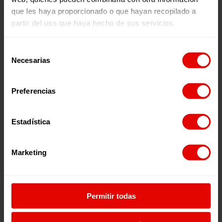
que les haya proporcionado o que hayan recopilado a
partir del uso que haya hecho de sus servicios.
Escúchalo en:
Selección
Necesarias
de
consentimiento
Episodios relacionados:
Preferencias
Estadística
Marketing
EBBABA HAMEIDA: «A LOS
“LA ECONOMÍA SOCIAL
MEDIOS SOLO NOS PUEDEN
INTENTA PONER A LAS
Permitir todas
SALVAR LA CALIDAD, LA
PERSONAS EN EL CENTRO Y
PROFUNDIDAD Y LAS
ESTO CONDICIONA TODO LO