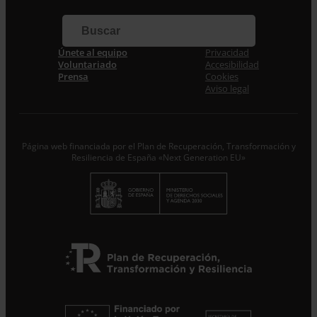
Apellidos
Correo electrónico *
Únete al equipo
Privacidad
Voluntariado
Accesibilidad
Prensa
Cookies
Acepto la
Política de Privacidad
*
Aviso legal
Desde ENTRECULTURAS FE Y ALEGRÍA ESPAÑA
trataremos los datos aportados en calidad de
Responsable del tratamiento con la finalidad de…
Seguir
leyendo
.
Página web financiada por el Plan de Recuperación, Transformación y
Resiliencia de España «Next Generation EU»
Suscribirme