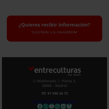
¿Quieres recibir información?
Suscríbete a la newsletter
Suscríbete a la newsletter
Si quieres recibir nuestra newsletter mensual
y los correos puntuales en los que te
ofrecemos información, no dejes de completar
este formulario. Al instante, te daremos de
C/ Maldonado, 1. Planta 3.
alta en nuestra base de datos y podrás estar
28006 – Madrid
al tanto de todas las novedades.
Nombre *
Tlf. 91 590 26 72
noticias@entreculturas.org
Facebook
X
YouTube
Instagram
LinkedIn
Bluesky
Apellidos