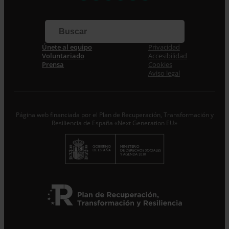
Correo electrónico *
Únete al equipo
Privacidad
Acepto la
Política de Privacidad
*
Voluntariado
Accesibilidad
Desde ENTRECULTURAS FE Y ALEGRÍA ESPAÑA
Prensa
Cookies
trataremos los datos aportados en calidad de
Aviso legal
Responsable del tratamiento con la finalidad de…
Seguir
leyendo
.
Suscribirme
Página web financiada por el Plan de Recuperación, Transformación y
Resiliencia de España «Next Generation EU»