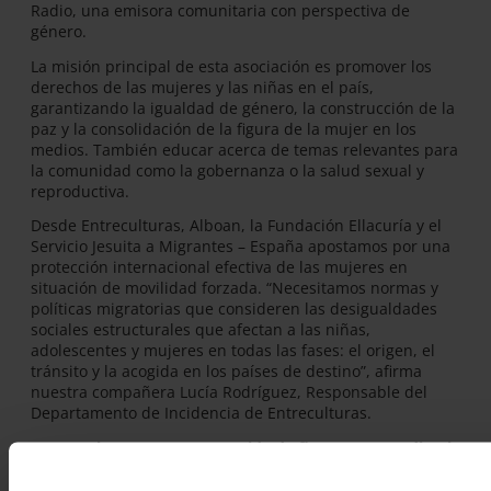
Radio, una emisora comunitaria con perspectiva de
género.
La misión principal de esta asociación es promover los
derechos de las mujeres y las niñas en el país,
garantizando la igualdad de género, la construcción de la
paz y la consolidación de la figura de la mujer en los
medios. También educar acerca de temas relevantes para
la comunidad como la gobernanza o la salud sexual y
reproductiva.
Desde Entreculturas, Alboan, la Fundación Ellacuría y el
Servicio Jesuita a Migrantes – España apostamos por una
protección internacional efectiva de las mujeres en
situación de movilidad forzada. “Necesitamos normas y
políticas migratorias que consideren las desigualdades
sociales estructurales que afectan a las niñas,
adolescentes y mujeres en todas las fases: el origen, el
tránsito y la acogida en los países de destino”, afirma
nuestra compañera Lucía Rodríguez, Responsable del
Departamento de Incidencia de Entreculturas.
Por eso, lanzamos una recogida de firmas para pedir a la
Comisión Europea que incorpore en el Nuevo Pacto
Europeo sobre Migración y Asilo medidas que incluyan a