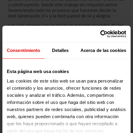
y construyendo. Desde este trabajo en conjunto vamos
favoreciendo todo los procesos que hacemos desde la
Red Generación 21+ y la Red Juvenil de Fe y Alegría.
Las y los jóvenes son la chispa que hacen incendio. Tú les
das una idea y ellos la expanden. Sencillamente hay que
saber acompañarlos, me gusta mucho su creatividad y el
impulso que reciben para crear, hacer y soñar. Realmente
son la fuerza que mueve el mundo. Estar con ellos
Consentimiento
Detalles
Acerca de las cookies
fortaleciendo el cambio nos llena de mucha ilusión.
Mi mensaje es que sigan soñando, que vuelen y que la
creatividad les acompañe siempre. Es importante que
Esta página web usa cookies
aprendan la capacidad de ser como otros y otras, porque
para eso estamos aquí, para transformarnos y
Las cookies de este sitio web se usan para personalizar
transformar nuestro alrededor.
el contenido y los anuncios, ofrecer funciones de redes
sociales y analizar el tráfico. Además, compartimos
información sobre el uso que haga del sitio web con
nuestros partners de redes sociales, publicidad y análisis
Noticias relacionadas:
web, quienes pueden combinarla con otra información
que les haya proporcionado o que hayan recopilado a
partir del uso que haya hecho de sus servicios.