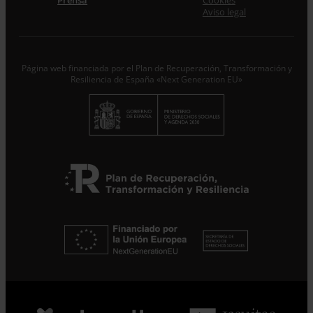
Prensa
Cookies
trataremos los datos aportados en calidad de
Aviso legal
Responsable del tratamiento con la finalidad de…
Seguir
leyendo
.
Suscribirme
Página web financiada por el Plan de Recuperación, Transformación y
Resiliencia de España «Next Generation EU»