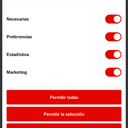
Selección
Necesarias
de
consentimiento
Preferencias
Noticia
Noticia
UNA COLMENA PARA
LA EDUCACIÓN COMO
Estadística
ABRIR CAMINOS: LA
PROTECCIÓN: CREANDO
HISTORIA DE MARY EN
OPORTUNIDADES PARA
SUDÁN DEL SUR
LAS NIÑAS
Marketing
28 Julio 2026
27 Julio 2026
Permitir todas
Permitir la selección
¿Quieres recibir información?