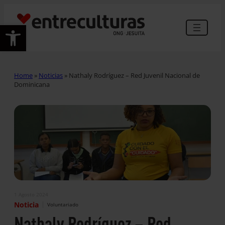
Abrir barra de herramientas
Home
»
Noticias
»
Nathaly Rodríguez – Red Juvenil Nacional de
Dominicana
1 Agosto 2024
|
Noticia
Voluntariado
Nathaly Rodríguez – Red