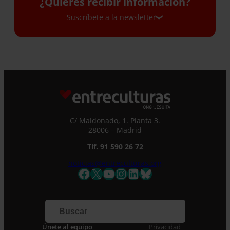
¿Quieres recibir información?
Suscríbete a la newsletter
Suscríbete a la newsletter
Si quieres recibir nuestra newsletter mensual
y los correos puntuales en los que te
ofrecemos información, no dejes de completar
este formulario. Al instante, te daremos de
C/ Maldonado, 1. Planta 3.
alta en nuestra base de datos y podrás estar
28006 – Madrid
al tanto de todas las novedades.
Nombre *
Tlf. 91 590 26 72
noticias@entreculturas.org
Facebook
X
YouTube
Instagram
LinkedIn
Bluesky
Apellidos
Correo electrónico *
Únete al equipo
Privacidad