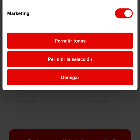
Marketing
Permitir todas
Noticia
Noticia
Permitir la selección
UNA COLMENA PARA
LA EDUCACIÓN COMO
ABRIR CAMINOS: LA
PROTECCIÓN: CREANDO
Denegar
HISTORIA DE MARY EN
OPORTUNIDADES PARA
SUDÁN DEL SUR
LAS NIÑAS
28 Julio 2026
27 Julio 2026