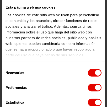
Las inscripciones a la carreras presenciales, y a la virtual,
Esta página web usa cookies
pueden realizarse en la web
correporunacausa.org
, que
también ofrece la posibilidad de sumarse con un
“dorsal
Las cookies de este sitio web se usan para personalizar
cero’
‘ con el que, si alguien no puede correr, apoyará
el contenido y los anuncios, ofrecer funciones de redes
igualmente a la defensa del derecho a la educación en
sociales y analizar el tráfico. Además, compartimos
situaciones de emergencia. Existen diversas modalidades:
carreras de adultos, marcha y distancias infantiles.
información sobre el uso que haga del sitio web con
nuestros partners de redes sociales, publicidad y análisis
Además, la carrera cuenta con una
aplicación oficial
web, quienes pueden combinarla con otra información
disponible
para iOS y Android
con la que se podrá
entrenar para la carrera, además de acceder a
que les haya proporcionado o que hayan recopilado a
información actualizada, a la galería de imágenes y a la
partir del uso que haya hecho de sus servicios.
opción de cronometrar el tiempo durante la carrera
virtual.
Selección
Este año la carrera cuenta con el patrocinio de Caixabank,
Necesarias
de
Deloitte, Liferay y Mapfre.
consentimiento
Preferencias
Noticias relacionadas:
Estadística