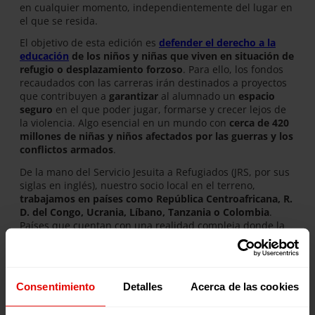
en cualquier momento, independientemente del lugar en
el que se resida.
El objetivo de esta edición es
defender el derecho a la
educación
de los niños y niñas que viven en situación de
refugio o desplazamiento forzoso
. Para ello, los fondos
recaudados con las carreras irán destinados a proyectos
que contribuyen a
garantizar
al alumnado un
espacio
seguro
en el que poder jugar, formarse y crecer lejos de
la violencia. Algo esencial en un mundo con
cerca de 420
millones de niñas y niños afectados por las guerras y los
conflictos armados
.
De la mano del Servicio Jesuita a Refugiados (JRS, por sus
siglas en inglés), nuestro socio local en el terreno,
trabajamos en países como República Centroafricana, R.
D. del Congo, Ucrania, Líbano, Tanzania o Colombia
.
Países que cuentan con una realidad compleja donde la
escuela ofrece a niños, niñas y jóvenes herramientas para
protegerse, atención psicosocial para superar los traumas
ocasionados por la guerra, alimentación diaria y un
espacio de convivencia, de seguridad y de paz para sus
Consentimiento
Detalles
Acerca de las cookies
vidas.
Participa en la XII edición de Corre por una Causa