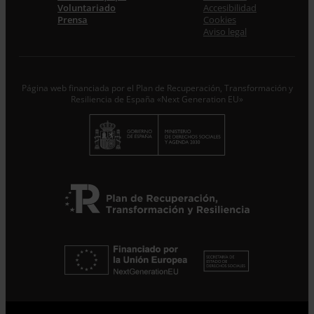
Acepto la
Política de Privacidad
*
Voluntariado
Accesibilidad
Desde ENTRECULTURAS FE Y ALEGRÍA ESPAÑA
Prensa
Cookies
trataremos los datos aportados en calidad de
Aviso legal
Responsable del tratamiento con la finalidad de…
Seguir
leyendo
.
Suscribirme
Página web financiada por el Plan de Recuperación, Transformación y
Resiliencia de España «Next Generation EU»