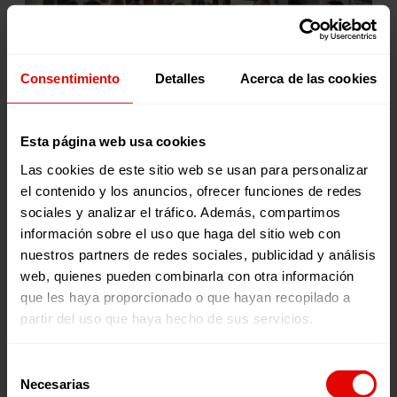
Consentimiento
Detalles
Acerca de las cookies
Esta página web usa cookies
La experiencia de trabajo con empresas como Atlas Copco
Las cookies de este sitio web se usan para personalizar
nos demuestra que la colaboración estratégica multiplica
el contenido y los anuncios, ofrecer funciones de redes
el impacto. La implicación activa de las y los empleados,
sociales y analizar el tráfico. Además, compartimos
el respaldo corporativo y la visión compartida permiten
que cada proyecto gane alcance, sostenibilidad y
información sobre el uso que haga del sitio web con
eficiencia.
nuestros partners de redes sociales, publicidad y análisis
web, quienes pueden combinarla con otra información
Además de los efectos directos sobre las comunidades,
estas iniciativas fortalecen la cultura corporativa,
que les haya proporcionado o que hayan recopilado a
alimentan el sentido de pertenencia, promueven la
partir del uso que haya hecho de sus servicios.
solidaridad interna y consolidan la responsabilidad social
empresarial. Son alianzas que muestran cómo el
compromiso social puede proyectarse desde el interior de
Selección
una organización hacia su entorno.
Necesarias
de