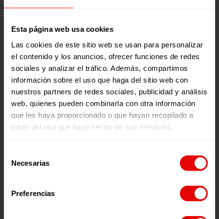
Noticias relacionadas:
Esta página web usa cookies
Las cookies de este sitio web se usan para personalizar
el contenido y los anuncios, ofrecer funciones de redes
sociales y analizar el tráfico. Además, compartimos
información sobre el uso que haga del sitio web con
nuestros partners de redes sociales, publicidad y análisis
web, quienes pueden combinarla con otra información
que les haya proporcionado o que hayan recopilado a
Noticia
Noticia
UNA COLMENA PARA
LA EDUCACIÓN COMO
partir del uso que haya hecho de sus servicios.
ABRIR CAMINOS: LA
PROTECCIÓN: CREANDO
HISTORIA DE MARY EN
OPORTUNIDADES PARA
Selección
SUDÁN DEL SUR
LAS NIÑAS
Necesarias
de
consentimiento
28 Julio 2026
27 Julio 2026
Preferencias