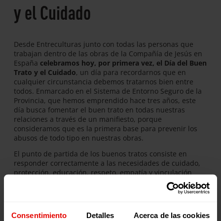
y el Cuidado
Desde Entreculturas junto con todas las personas que
trabajan dentro de las obras de la Compañía de Jesús en
España
celebramos hoy, por primera vez, el Día del Buen
Trato y el Cuidado
, un día para recordarnos que en
cualquier circunstancia debemos tratarnos bien entre
todos. Enmarcado en el Sistema de Entorno Seguro de la
Provincia, que hemos emprendido hace tres años, este
día busca fomentar el buen trato en todas nuestras
relaciones a través de un manifiesto, porque
consideramos que es la primera base para prevenir los
abusos de todo tipo en nuestras obras.
El punto de partida de los buenos tratos consiste en
responder correctamente a las necesidades de cuidado,
protección, educación, respeto, empatía y vinculación
afectiva. Por eso,
nuestro lema de este primer 1 de
marzo es: “ME-Cuido, TE-Cuido, NOS-Cuidamos”
.
Consentimiento
Detalles
Acerca de las cookies