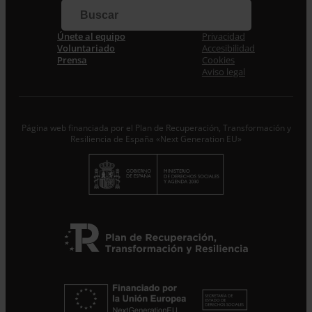
Correo electrónico *
Únete al equipo
Privacidad
Acepto la
Política de Privacidad
*
Voluntariado
Accesibilidad
Desde ENTRECULTURAS FE Y ALEGRÍA ESPAÑA
Prensa
Cookies
trataremos los datos aportados en calidad de
Aviso legal
Responsable del tratamiento con la finalidad de…
Seguir
leyendo
.
Suscribirme
Página web financiada por el Plan de Recuperación, Transformación y
Resiliencia de España «Next Generation EU»