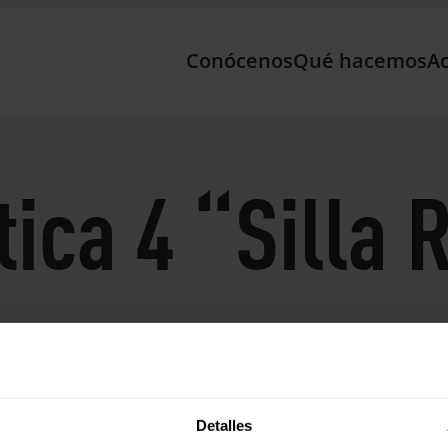
Conócenos
Qué hacemos
Ac
ica 4 “Silla 
Detalles