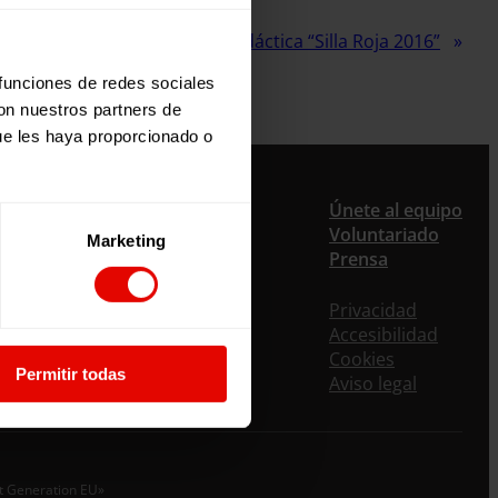
Siguiente:
Unidad didáctica “Silla Roja 2016”
 funciones de redes sociales
con nuestros partners de
ue les haya proporcionado o
Únete al equipo
Voluntariado
Marketing
Prensa
Privacidad
Accesibilidad
Cookies
Permitir todas
Aviso legal
xt Generation EU»