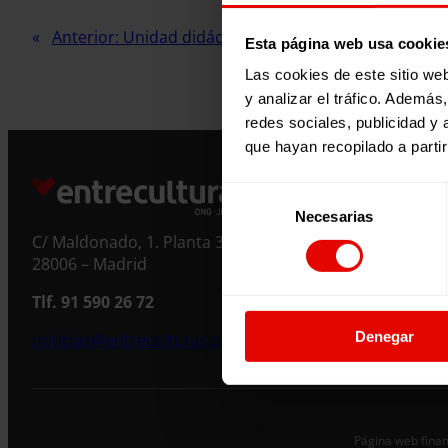
Anterior:
Unidad didáctica 3 “Silla Roja 2017”
Esta página web usa cookie
Las cookies de este sitio we
y analizar el tráfico. Ademá
redes sociales, publicidad y
que hayan recopilado a parti
Selección
Necesarias
de
C/ Maldonado, 1. Planta 3.
consentimiento
28006 – Madrid
Tlf. 91 590 26 72
Denegar
noticias@entreculturas.org
Página web finan