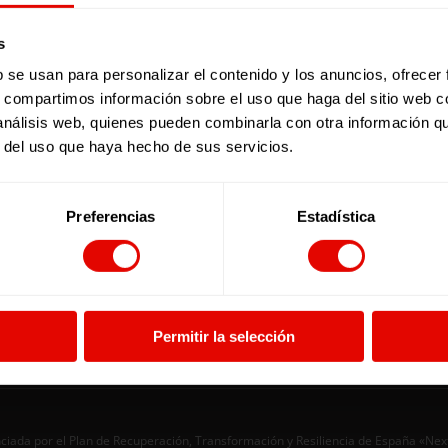
s
b se usan para personalizar el contenido y los anuncios, ofrecer
s, compartimos información sobre el uso que haga del sitio web 
 análisis web, quienes pueden combinarla con otra información q
r del uso que haya hecho de sus servicios.
Facebook
X
YouTube
Instagram
LinkedIn
Bluesky
Preferencias
Estadística
Permitir la selección
ciada por el Plan de Recuperación, Transformación y Resiliencia de España «Ne