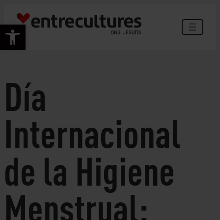
Vés
al
Obre la barra d'eines
contingut
Día
Internacional
de la Higiene
Menstrual: