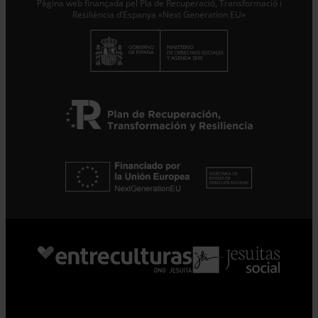
Pàgina web finançada pel Pla de Recuperació, Transformació i
Resiliència d’Espanya «Next Generation EU»