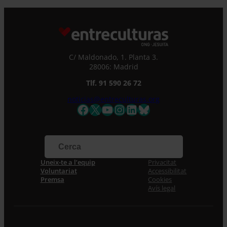
C/ Maldonado, 1. Planta 3.
28006: Madrid
Tlf. 91 590 26 72
noticias@entreculturas.org
Facebook
X
YouTube
Instagram
LinkedIn
Bluesky
Uneix-te a l’equip
Privacitat
Voluntariat
Accessibilitat
Premsa
Cookies
Avís legal