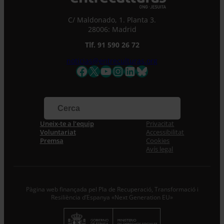
C/ Maldonado, 1. Planta 3.
28006: Madrid
Tlf. 91 590 26 72
noticias@entreculturas.org
Facebook
X
YouTube
Instagram
LinkedIn
Bluesky
Uneix-te a l’equip
Privacitat
Voluntariat
Accessibilitat
Premsa
Cookies
Avís legal
Pàgina web finançada pel Pla de Recuperació, Transformació i
Resiliència d’Espanya «Next Generation EU»