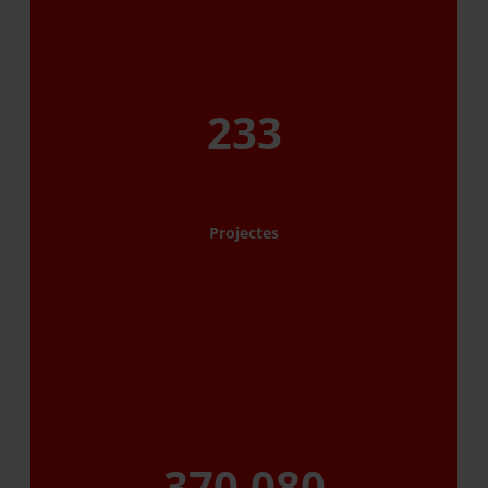
233
Projectes
370.080