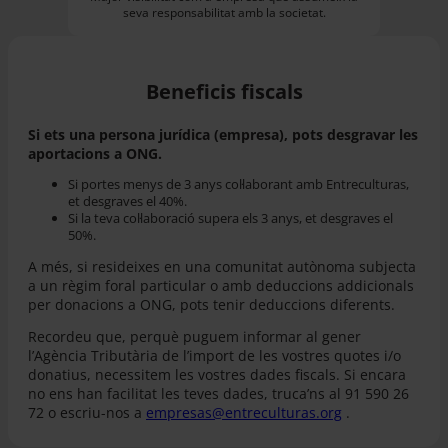
seva responsabilitat amb la societat.
Beneficis fiscals
Si ets una persona jurídica (empresa), pots desgravar les
aportacions a ONG.
Si portes menys de 3 anys col·laborant amb Entreculturas,
et desgraves el 40%.
Si la teva col·laboració supera els 3 anys, et desgraves el
50%.
A més, si resideixes en una comunitat autònoma subjecta
a un règim foral particular o amb deduccions addicionals
per donacions a ONG, pots tenir deduccions diferents.
Recordeu que, perquè puguem informar al gener
l’Agència Tributària de l’import de les vostres quotes i/o
donatius, necessitem les vostres dades fiscals. Si encara
no ens han facilitat les teves dades, truca’ns al 91 590 26
72 o escriu-nos a
empresas@entreculturas.org
.