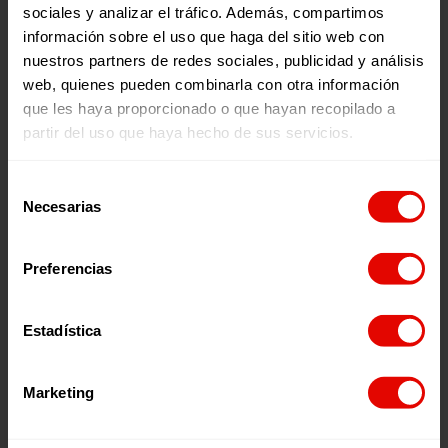
els clients, proveïdors i públic proper.
sociales y analizar el tráfico. Además, compartimos
información sobre el uso que haga del sitio web con
nuestros partners de redes sociales, publicidad y análisis
web, quienes pueden combinarla con otra información
que les haya proporcionado o que hayan recopilado a
partir del uso que haya hecho de sus servicios.
Abast
Difondre la teva participació al programa als teus
Selección
canals de comunicació i xarxes socials.
Necesarias
de
consentimiento
Preferencias
Beneficis fiscals
Estadística
Beneficiar el teu negoci
amb la deducció fiscal corresponent.
Marketing