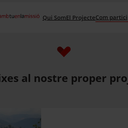
Com partici
Qui Som
El Projecte
ixes al nostre proper pro