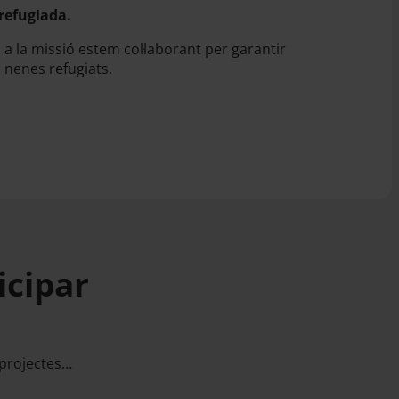
refugiada.
a la missió estem col·laborant per garantir
i nenes refugiats.
icipar
 projectes…