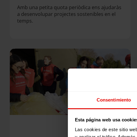
Amb una petita quota periòdica ens ajudaràs
a desenvolupar projectes sostenibles en el
temps.
Consentimiento
Esta página web usa cookie
Las cookies de este sitio we
y analizar el tráfico. Ademá