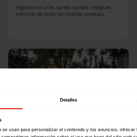
Segueix-nos a les xarxes socials i estigues
informat de totes les nostres novetats.
Detalles
s
b se usan para personalizar el contenido y los anuncios, ofrecer
s, compartimos información sobre el uso que haga del sitio web 