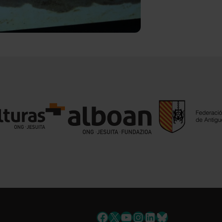
Facebook
X
YouTube
Instagram
LinkedIn
Bluesky