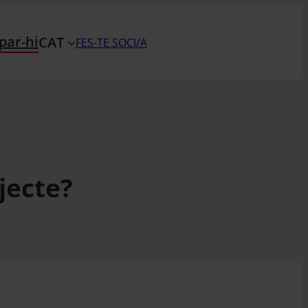
par-hi
CAT
FES-TE SOCI/A
jecte?