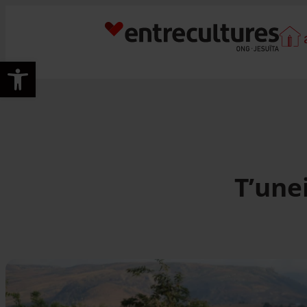
Vés
al
contingut
Obre la barra d'eines
T’une