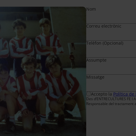
Nom
Correu electrònic
Telèfon (Opcional)
Assumpte
Missatge
Accepto la
Política de
Des d’ENTRECULTURES FE I AL
Responsable del tractament a