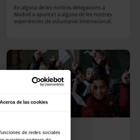
En alguna de les nostres delegacions a
Madrid o apunta’t a alguna de les nostres
experiències de voluntariat internacional.
Acerca de las cookies
 funciones de redes sociales
con nuestros partners de