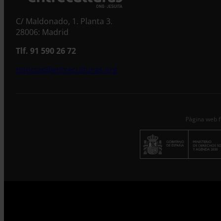
C/ Maldonado, 1. Planta 3.
28006: Madrid
Tlf. 91 590 26 72
noticias@entreculturas.org
Pàgina web f