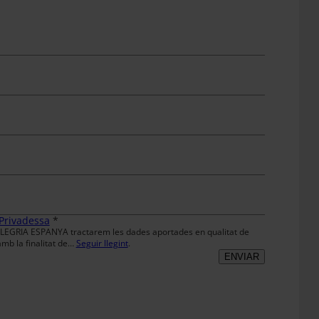
 Privadessa
*
EGRIA ESPANYA tractarem les dades aportades en qualitat de
mb la finalitat de…
Seguir llegint
.
ENVIAR