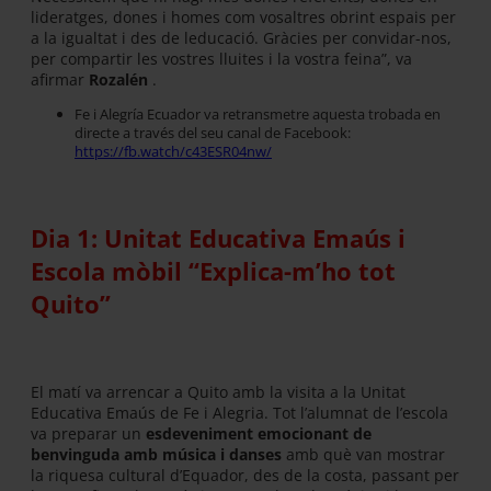
lideratges, dones i homes com vosaltres obrint espais per
a la igualtat i des de leducació. Gràcies per convidar-nos,
per compartir les vostres lluites i la vostra feina”, va
afirmar
Rozalén
.
Fe i Alegría Ecuador va retransmetre aquesta trobada en
directe a través del seu canal de Facebook:
https://fb.watch/c43ESR04nw/
Dia 1: Unitat Educativa Emaús i
Escola mòbil “Explica-m’ho tot
Quito”
El matí va arrencar a Quito amb la visita a la Unitat
Educativa Emaús de Fe i Alegria. Tot l’alumnat de l’escola
va preparar un
esdeveniment emocionant de
benvinguda amb música i danses
amb què van mostrar
la riquesa cultural d’Equador, des de la costa, passant per