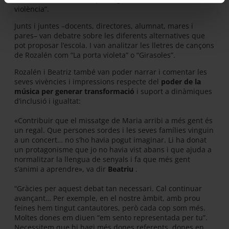
violència”.
Junts i juntes –docents, directores, alumnat, mares i
pares– van debatre sobre les diferents alternatives que
pot proposar l’escola. I van analitzar les lletres de cançons
de Rozalén com “La porta violeta” o “Girasoles”.
Rozalén i Beatriz també van poder narrar i comentar les
seves vivències i impressions respecte del
poder de la
música per generar transformació
i suport a dinàmiques
d’inclusió i igualtat:
«Contribuir que el missatge de Maria arribi a més gent és
un regal. Que persones sordes i les seves famílies vinguin
a un concert… no s’ho havia pogut imaginar. Li ha donat
un protagonisme que jo no havia vist abans i que ajuda a
normalitzar la llengua de senyals i fa que més gent
s’animi a aprendre», va dir
Beatriu
.
“Gràcies per aquest debat tan necessari. Cal continuar
avançant… Per exemple, en el nostre àmbit, amb prou
feines hem tingut cantautores, però cada cop som més.
Moltes dones em diuen “em sento representada per tu”.
Necessitem que hi hagi més dones referents, dones en