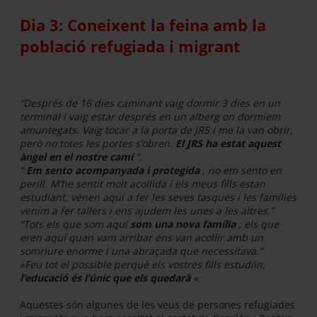
Dia 3: Coneixent la feina amb la
població refugiada i migrant
“Després de 16 dies caminant vaig dormir 3 dies en un
terminal i vaig estar després en un alberg on dormíem
amuntegats. Vaig tocar a la porta de JRS i me la van obrir,
però no totes les portes s’obren.
El JRS ha estat aquest
àngel en el nostre camí
”.
“
Em sento acompanyada i protegida
, no em sento en
perill. M’he sentit molt acollida i els meus fills estan
estudiant, vénen aquí a fer les seves tasques i les famílies
venim a fer tallers i ens ajudem les unes a les altres.”
“Tots els que som aquí
som una nova família
; els que
eren aquí quan vam arribar ens van acollir amb un
somriure enorme i una abraçada que necessitava.”
«Feu tot el possible perquè els vostres fills estudiïn,
l’educació és l’únic que els quedarà
«.
Aquestes són algunes de les veus de persones refugiades