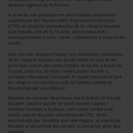
director regional de Pichincha.
A la tarda, van participar en una trobada comunitaria
organitzada per l’escola mòbil “Explica-m’ho tot Quito”
(CTQ), un projecte socioeducatiu de Fe i Alegria Equador
que treballa, des de fa 10 anys, oferint educació i
acompanyament a nens, nenes i adolescents a situació de
carrer.
Dos cops per setmana l’equip i els voluntaris i voluntàries
de Fe i Alegria munten una escola mòbil en una de les
principals places del centre històric de Quito, a través de
la qual, cada dia, 30 nens i nenes poden accedir a
activitats educatives i lúdiques. El suport psicosocial que
Fe i Alegria i la seva feina amb les famílies també és
fonamental per a la infància.
Després de conèixer de primera mà el treball de l’escola,
Rozalén i Beatriz van fer un petit concert a petits i
famílies reunides a la plaça, i van cantar també amb
Anahí, una de les joves voluntàries de CTQ. «Estic
emocionada per l’acollida que hem tingut», va expressar
Rozalén al tancament del concert, «i l’amor tan gran que
sentim».