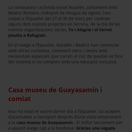
La cantautora i activista social Rozalén, juntament amb
Beatriz Romero, intèrpret de llengua de signes, han
viatjat a l’Equador del 27 al 30 de març per conèixer
alguns dels nostres projectes en terreny, de la mà de les
nostres organitzacions sòcies,
Fe i Alegría i el Servei
Jesuïta a Refugiats
.
En el viatge a l’Equador, Rozalén i Beatriz han connectat
amb altres contextos, coneixent nens i nenes amb
necessitats especials que corren el risc de quedar-se fora
del sistema si no compten amb una educació inclusiva.
Casa museu de Guayasamín i
comiat
Avui ha estat el vostre darrer dia a l’Equador. Us acabem
d’acomiadar a l’aeroport després d’una visita emocionant
a la
casa museu de Guayasamín
. El millor tancament per
a aquest viatge cap a la tendresa.
Gràcies una vegada