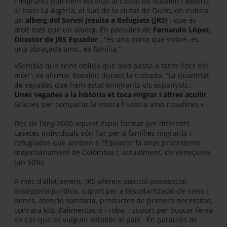
i migrants que hem escoltat al costat de Rozalén i Beatriz
al barri La Algèria, al sud de la ciutat de Quito, on s’ubica
un
alberg del Servei Jesuïta a Refugiats (JRS)
, que és
molt més que un alberg. En paraules de
Fernando López,
Director de JRS Equador
, “és una porta que s’obre, és
una abraçada amic, és família.”
«Sembla que se’ns oblida que això passa a tants llocs del
món”, va afirmar Rozalén durant la trobada. “La quantitat
de vegades que hem estat emigrants els espanyols…
Unes vegades a la història et toca migrar i altres acollir
.
Gràcies per compartir la vostra història amb nosaltres.»
Des de l’any 2000 aquest espai format per diferents
casetes individuals són llar per a famílies migrants i
refugiades que arriben a l’Equador fa anys procedents
majoritàriament de Colòmbia i, actualment, de Veneçuela
(un 60%).
A més d’allotjament, JRS ofereix atenció psicosocial,
assessoria jurídica, suport per a l’escolarització de nens i
nenes, atenció sanitària, productes de primera necessitat,
com ara kits d’alimentació i roba, i suport per buscar feina
en cas que es vulguin establir al país . En paraules de