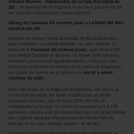
Ximena Moreno
,
responsable de la Casa d’Acollida de
JRS
, “el caminar de la migració no és fàcil, però el fet de
ser aquí els converteix en éssers valents.”
Alberg de Fundació Els nostres Joves a La Mitat del Món,
recolzat per JRS
Després de visitar l’espai d’acollida de JRS a Quito ens
vam traslladar a La Mitat del Món, on vam conèixer la
tasca de la
Fundació Els nostres Joves
, que recolza JRS,
una entitat fundada fa 40 anys. Va néixer amb l’objectiu
d’atendre persones drogodependents i, més tard, van
començar a abordar la realitat de la violència de gènere i
van posar en marxa un programa de
rescat a nenes
víctimes de tràfic
.
Amb l’arribada de la migració veneçolana, van veure la
necessitat de posar les seves instal·lacions al servei
d’aquesta realitat i, des de l’any 2018, JRS n’és el
col·laborador principal. El centre té capacitat per a 120
persones, encara que els mesos més durs de la pandèmia
van superar aquesta xifra perquè van tancar tots els
albergs de la zona, excepte aquest i el de JRS.
Durant la trobada amb dones migrants i refugiades es