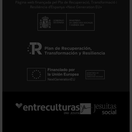
Pàgina web finançada pel Pla de Recuperació, Transformació i
Subscriure’m
Resiliència d’Espanya «Next Generation EU»