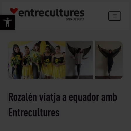
Vés
al
Obre la barra d'eines
contingut
Rozalén viatja a equador amb
Entrecultures