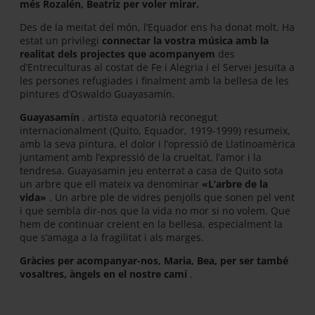
més Rozalén, Beatriz per voler mirar.
Des de la meitat del món, l’Equador ens ha donat molt. Ha
estat un privilegi
connectar la vostra música amb la
realitat dels projectes que acompanyem
des
d’Entreculturas al costat de Fe i Alegria i el Servei Jesuïta a
les persones refugiades i finalment amb la bellesa de les
pintures d’Oswaldo Guayasamín.
Guayasamín
, artista equatorià reconegut
internacionalment (Quito, Equador, 1919-1999) resumeix,
amb la seva pintura, el dolor i l’opressió de Llatinoamèrica
juntament amb l’expressió de la crueltat, l’amor i la
tendresa. Guayasamin jeu enterrat a casa de Quito sota
un arbre que ell mateix va denominar
«L’arbre de la
vida»
. Un arbre ple de vidres penjolls que sonen pel vent
i que sembla dir-nos que la vida no mor si no volem. Que
hem de continuar creient en la bellesa, especialment la
que s’amaga a la fragilitat i als marges.
Gràcies per acompanyar-nos, Maria, Bea, per ser també
vosaltres, àngels en el nostre camí
.