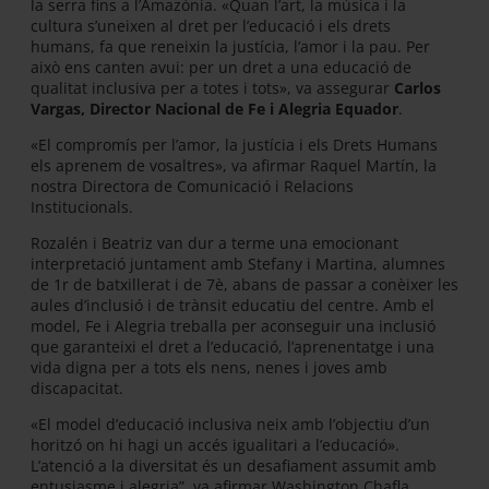
la serra fins a l’Amazònia. «Quan l’art, la música i la
cultura s’uneixen al dret per l’educació i els drets
humans, fa que reneixin la justícia, l’amor i la pau. Per
això ens canten avui: per un dret a una educació de
qualitat inclusiva per a totes i tots», va assegurar
Carlos
Vargas, Director Nacional de Fe i Alegria Equador
.
«El compromís per l’amor, la justícia i els Drets Humans
els aprenem de vosaltres», va afirmar Raquel Martín, la
nostra Directora de Comunicació i Relacions
Institucionals.
Rozalén i Beatriz van dur a terme una emocionant
interpretació juntament amb Stefany i Martina, alumnes
de 1r de batxillerat i de 7è, abans de passar a conèixer les
aules d’inclusió i de trànsit educatiu del centre. Amb el
model, Fe i Alegria treballa per aconseguir una inclusió
que garanteixi el dret a l’educació, l’aprenentatge i una
vida digna per a tots els nens, nenes i joves amb
discapacitat.
«El model d’educació inclusiva neix amb l’objectiu d’un
horitzó on hi hagi un accés igualitari a l’educació».
L’atenció a la diversitat és un desafiament assumit amb
entusiasme i alegria”, va afirmar Washington Chafla,