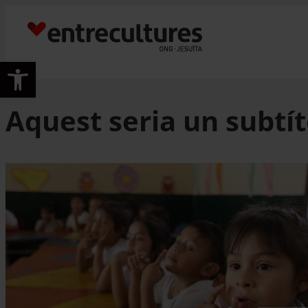
Vés
al
contingut
Obre la barra d'eines
Aquest seria un subtít