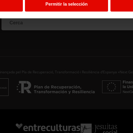
Permitir la selección
Si vo
corr
comp
d’alt
corre
Nom 
Cogn
inançada pel Pla de Recuperació, Transformació i Resiliència d’Espanya «Next G
Corre
Ac
Des d’
aporta
Seguir