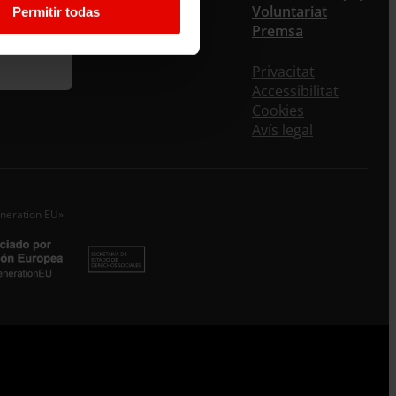
Voluntariat
Permitir todas
Premsa
ls rebre la nostra newsletter mensual i els
eus puntuals on t’oferim informació, no deixis de
Privacitat
letar aquest formulari. A l’instant, et donarem
Accessibilitat
a a la nostra base de dades i podràs estar al
Cookies
nt de totes les novetats.
Avís legal
*
oms
eneration EU»
u electrònic *
cepto la
Política de Privadessa
*
ENTRECULTURES FE I ALEGRIA ESPANYA tractarem les dades
des en qualitat de Responsable del tractament amb la finalitat de..
 leyendo
.
Subscriure’m