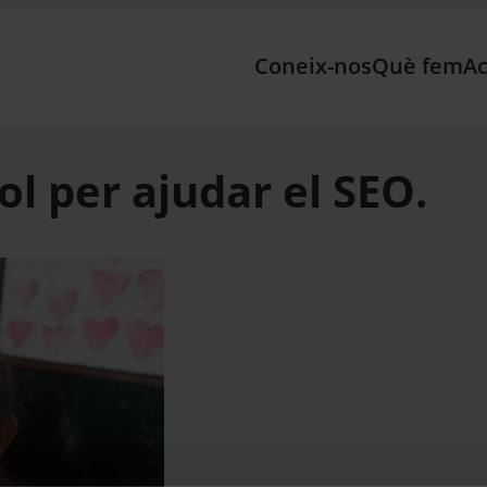
Coneix-nos
Què fem
Ac
ol per ajudar el SEO.