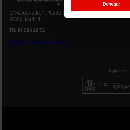
Denegar
C/ Maldonado, 1. Planta 3.
28006: Madrid
Tlf. 91 590 26 72
noticias@entreculturas.org
Pàgina web f