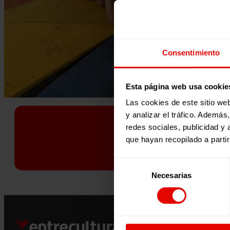
Consentimiento
Esta página web usa cookie
Las cookies de este sitio we
y analizar el tráfico. Ademá
redes sociales, publicidad y
Vols r
que hayan recopilado a parti
Selección
Necesarias
de
consentimiento
Su