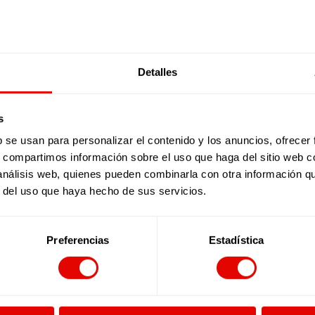
Detalles
s
b se usan para personalizar el contenido y los anuncios, ofrecer
s, compartimos información sobre el uso que haga del sitio web 
 análisis web, quienes pueden combinarla con otra información q
ebre informació?
Subscriu-te a la newsletter
r del uso que haya hecho de sus servicios.
Preferencias
Estadística
bscriu-te a la newslet
Facebook
X
YouTube
Instagram
LinkedIn
Bluesky