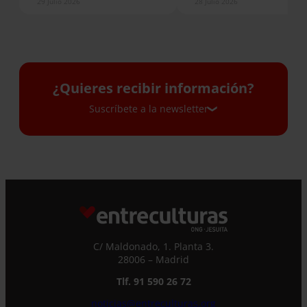
29 Julio 2026
28 Julio 2026
¿Quieres recibir información?
Suscríbete a la newsletter
Suscríbete a la newsletter
Si quieres recibir nuestra newsletter mensual
y los correos puntuales en los que te
ofrecemos información, no dejes de completar
este formulario. Al instante, te daremos de
C/ Maldonado, 1. Planta 3.
alta en nuestra base de datos y podrás estar
28006 – Madrid
al tanto de todas las novedades.
Nombre *
Tlf. 91 590 26 72
noticias@entreculturas.org