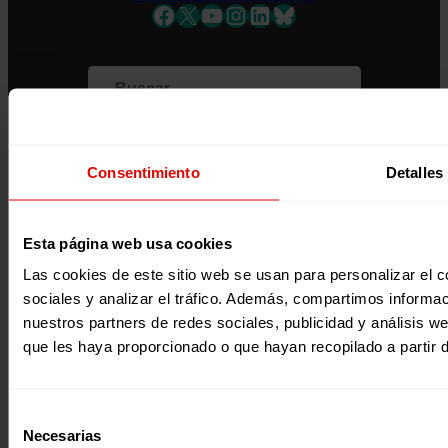
Facebook
X
YouTube
Instagram
LinkedIn
Bluesky
Apellidos
Correo electrónico *
Únete al equipo
Privacidad
Acepto la
Política de Privacidad
*
Voluntariado
Accesibilidad
Desde ENTRECULTURAS FE Y ALEGRÍA ESPAÑA
Prensa
Cookies
trataremos los datos aportados en calidad de
Aviso legal
Consentimiento
Detalles
Responsable del tratamiento con la finalidad de…
Seguir
leyendo
.
Suscribirme
Esta página web usa cookies
Página web financiada por el Plan de Recuperación, Transformación y
Resiliencia de España «Next Generation EU»
Las cookies de este sitio web se usan para personalizar el c
sociales y analizar el tráfico. Además, compartimos informac
nuestros partners de redes sociales, publicidad y análisis 
que les haya proporcionado o que hayan recopilado a partir 
Selección
Necesarias
de