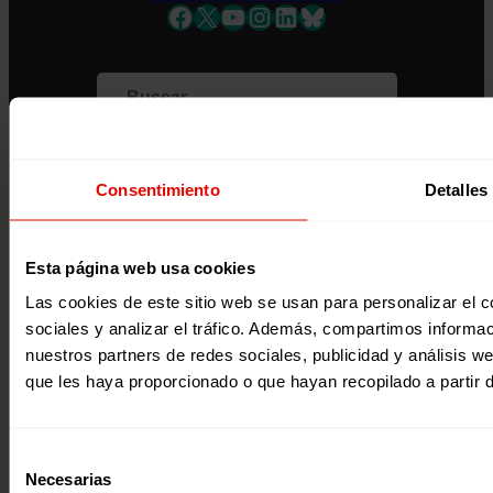
Facebook
X
YouTube
Instagram
LinkedIn
Bluesky
Apellidos
Correo electrónico *
Únete al equipo
Privacidad
Acepto la
Política de Privacidad
*
Voluntariado
Accesibilidad
Desde ENTRECULTURAS FE Y ALEGRÍA ESPAÑA
Prensa
Cookies
trataremos los datos aportados en calidad de
Aviso legal
Consentimiento
Detalles
Responsable del tratamiento con la finalidad de…
Seguir
leyendo
.
Suscribirme
Esta página web usa cookies
Página web financiada por el Plan de Recuperación, Transformación y
Resiliencia de España «Next Generation EU»
Las cookies de este sitio web se usan para personalizar el c
sociales y analizar el tráfico. Además, compartimos informac
nuestros partners de redes sociales, publicidad y análisis 
que les haya proporcionado o que hayan recopilado a partir 
Selección
Necesarias
de