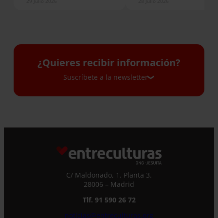
29 Julio 2026
28 Julio 2026
¿Quieres recibir información?
Suscríbete a la newsletter
Suscríbete a la newsletter
Si quieres recibir nuestra newsletter mensual
y los correos puntuales en los que te
ofrecemos información, no dejes de completar
este formulario. Al instante, te daremos de
C/ Maldonado, 1. Planta 3.
alta en nuestra base de datos y podrás estar
28006 – Madrid
al tanto de todas las novedades.
Nombre *
Tlf. 91 590 26 72
noticias@entreculturas.org