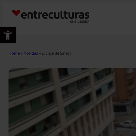
Abrir barra de herramientas
Home
»
Noticias
»
El viaje de Sineyi