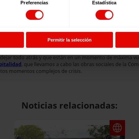
Preferencias
Estadística
legada a nuestro país en mayo de 2018, tuvieron que enfre
o. Además, la pandemia empeoró todavía más su situación eco
on en el programa de Hospitalidad, que cuenta con una re
iso de acogida me han hecho sentir que estoy viva,
que s
Permitir la selección
a salida a mi vida y hoy, de verdad, me siento viva y sien
ue dejar todo atrás y que están en un momento de máxima v
pitalidad
, que llevamos a cabo las obras sociales de la C
stos momentos complejos de crisis.
Noticias relacionadas: