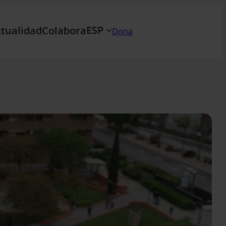
ESP
tualidad
Colabora
Dona