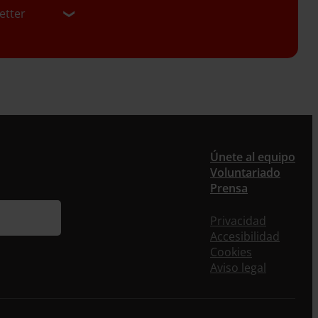
etter
er
Únete al equipo
Voluntariado
ieres recibir nuestra newsletter mensual y los
Prensa
eos puntuales en los que te ofrecemos
rmación, no dejes de completar este formulario.
Privacidad
nstante, te daremos de alta en nuestra base de
Accesibilidad
s y podrás estar al tanto de todas las novedades.
Cookies
re *
Aviso legal
idos