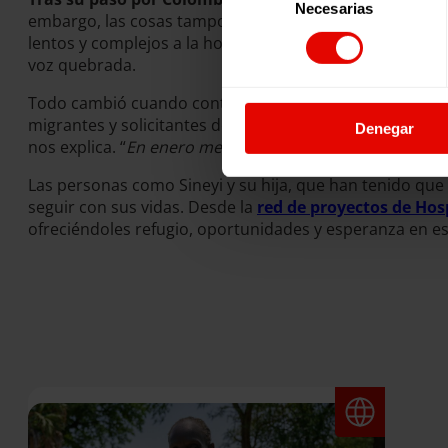
Necesarias
de
embargo, las cosas tampoco fueron fáciles. Desde su l
consentimiento
lentos y complejos
a la hora de solicitar asilo polític
voz quebrada.
Todo cambió cuando contactó con SJM Valencia y entrar
migrantes y solicitantes de asilo. “
En dos meses en el p
Denegar
nos explica. “
En enero me quería morir porque no le dab
Las personas como Sineyi y su hija, que han tenido q
seguir con sus vidas. Desde la
red de proyectos de Hos
ofreciéndoles refugio, oportunidades y esperanza en e