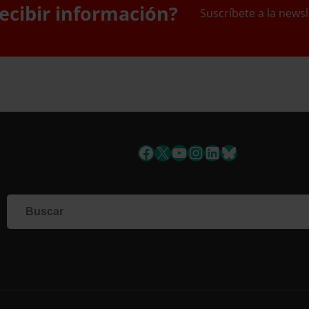
ecibir información?
Suscríbete a la newsl
uscríbete a la newslett
Facebook
X
YouTube
Instagram
LinkedIn
Bluesky
Si qu
corr
info
Al i
dato
Nomb
Apell