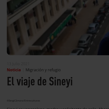
13 Julio 2021
Noticia
|
Migración y refugio
El viaje de Sineyi
©SergiCámara/Entreculturas