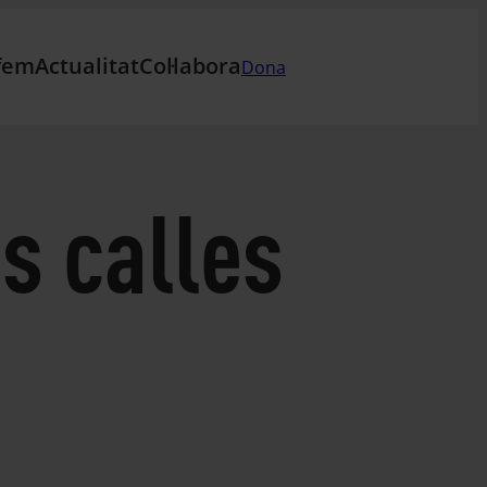
fem
Actualitat
Col·labora
Dona
s calles