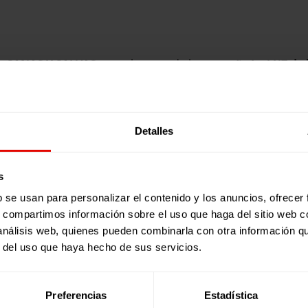
«SANAS Y SALVAS»
, en el marco de la campaña
La LUZ de 
mensaje claro y contundente, tanto a la ciudadanía guatemalt
s de sensibilización, en esta última semana, desde Fe y Al
Detalles
 de “SANAS Y SALVAS”
, instando a la ciudadanía a entender 
e han instalado numerosos mupis con el lema “Las queremos 
posible el acceso a la educación de miles de niñas en riesg
s
b se usan para personalizar el contenido y los anuncios, ofrecer
s, compartimos información sobre el uso que haga del sitio web 
 análisis web, quienes pueden combinarla con otra información q
r del uso que haya hecho de sus servicios.
de la Eliminación de la Violencia contra la Mujer
Preferencias
Estadística