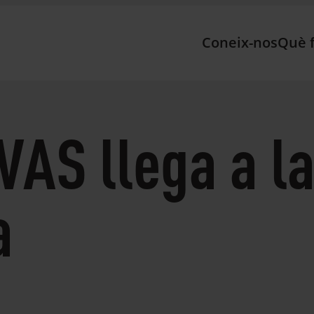
Coneix-nos
Què 
AS llega a la
a