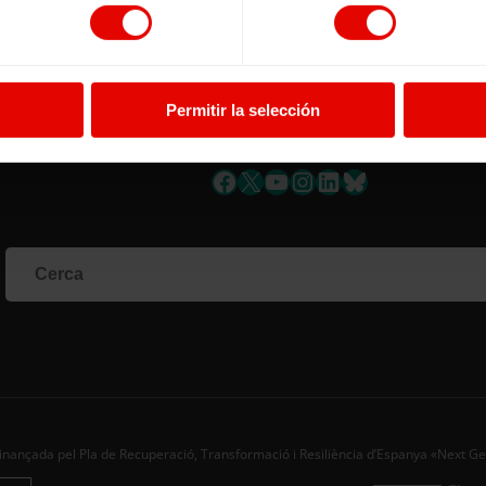
lones de niñas
Permitir la selección
Facebook
X
YouTube
Instagram
LinkedIn
Bluesky
inançada pel Pla de Recuperació, Transformació i Resiliència d’Espanya «Next G