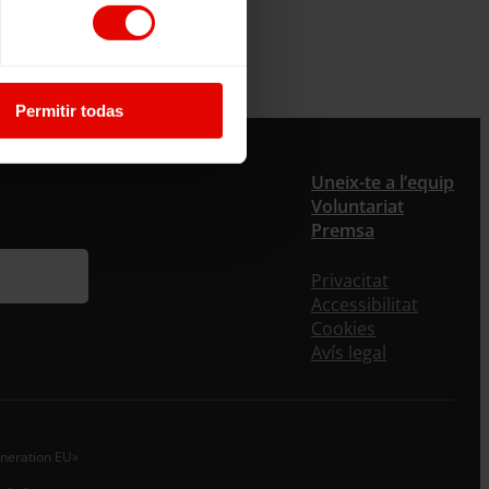
Permitir todas
Uneix-te a l’equip
Voluntariat
Premsa
Privacitat
Accessibilitat
Cookies
Avís legal
eneration EU»