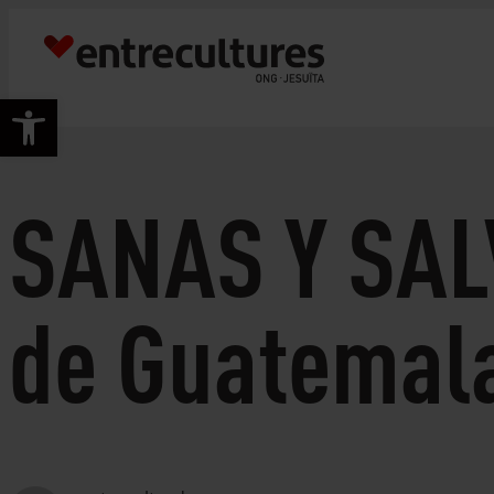
Vés
al
contingut
Obre la barra d'eines
SANAS Y SALV
de Guatemal