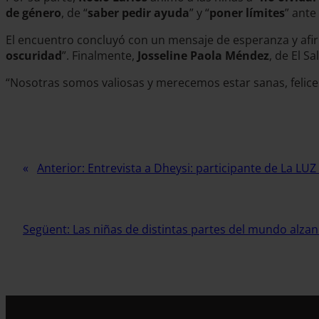
de género
, de “
saber pedir ayuda
” y “
poner límites
” ante
El encuentro concluyó con un mensaje de esperanza y afi
oscuridad
”. Finalmente,
Josseline Paola Méndez
, de El S
“Nosotras somos valiosas y merecemos estar sanas, felices
Anterior:
Entrevista a Dheysi: participante de La LUZ
Següent:
Las niñas de distintas partes del mundo alzan 