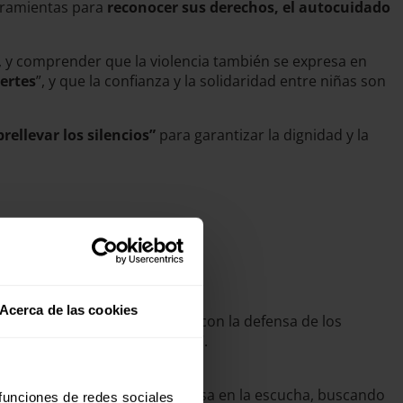
erramientas para
reconocer sus derechos, el autocuidado
, y comprender que la violencia también se expresa en
ertes
”, y que la confianza y la solidaridad entre niñas son
brellevar los silencios”
para garantizar la dignidad y la
Acerca de las cookies
compromiso de la organización con la defensa de los
z y demandar estos derechos
”.
el trabajo de la campaña se basa en la escucha, buscando
 funciones de redes sociales