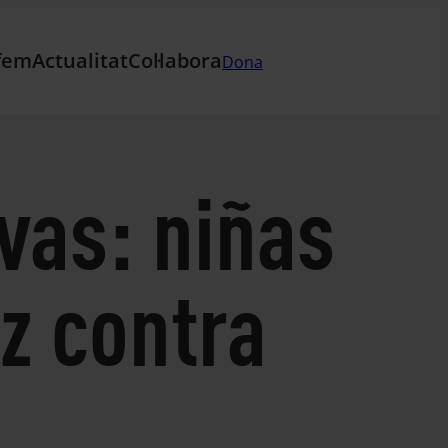
fem
Actualitat
Col·labora
Dona
vas: niñas
oz contra