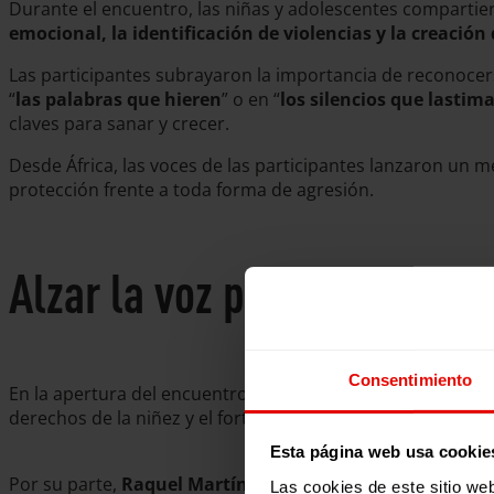
Durante el encuentro, las niñas y adolescentes compartie
emocional, la identificación de violencias y la creación
Las participantes subrayaron la importancia de reconoce
“
las palabras que hieren
” o en “
los silencios que lastim
claves para sanar y crecer.
Desde África, las voces de las participantes lanzaron un 
protección frente a toda forma de agresión.
Alzar la voz por la igualdad
Consentimiento
En la apertura del encuentro,
Miriam Sandoval
, Responsa
derechos de la niñez y el fortalecimiento de la red de ni
Esta página web usa cookie
Por su parte,
Raquel Martín
, Directora de Comunicación y
Las cookies de este sitio we