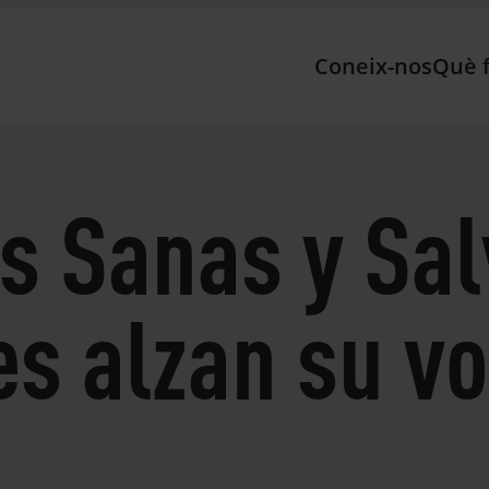
Coneix-nos
Què 
 Sanas y Sal
es alzan su v