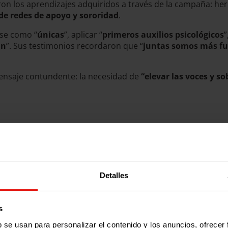
ron los aprendizajes adquiridos a través de la campaña: h
 de redes de apoyo y sororidad
.
rse como “
únicas
”, aplicar “
primeros auxilios psicológicos
”
an
”. Sus testimonios recordaron que “
juntas somos más fu
mensaje contundente: la necesidad de
“elevar las voces y so
 y la no violencia
Detalles
ble de la Iniciativa de Género de Fe y Alegría, reafirmó el 
ñas y adolescentes como espacio donde puedan “
alzar su vo
s
 Relaciones Institucionales de Entreculturas, subrayó que 
b se usan para personalizar el contenido y los anuncios, ofrecer