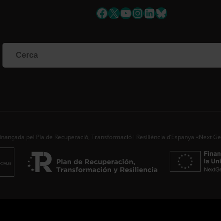
Facebook
X
YouTube
Instagram
LinkedIn
Bluesky
inançada pel Pla de Recuperació, Transformació i Resiliència d’Espanya «Next G