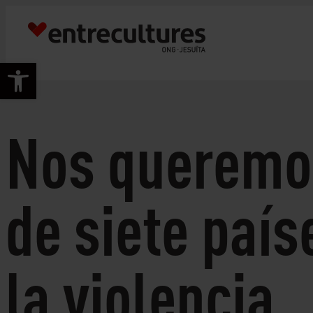
Vés
al
contingut
Obre la barra d'eines
Nos queremos
de siete país
la violencia