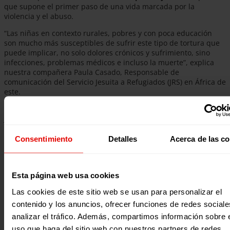
que supone el primer paso de una vida marcada por la
violencia y el abuso.
“Las niñas en contexto rurales, pobres y con poca educación
son mucho más susceptibles de sufrir este tipo de tortura que
puede implicar, no solo dolores crónicos y sufrimiento, sino
infecciones, problemas médicos e incluso la muerte”, explica
nuestra compañera Paula Casado, Responsable de
comunicación del Servicio Jesuita a Refugiados (JRS) en África de
este.
Por eso, a través de
La LUZ de las NIÑAS
trabajamos, junto al
JRS, para proteger de la violencia a miles de niñas y para que
tengan acceso a la educación, conozcan sus derechos y puedan
reivindicarlos. Queremos escuchar sus voces que gritan que
Consentimiento
Detalles
Acerca de las c
quieren vivir Sanas y Salvas
, lejos de la sombra de la
mutilación genital femenina.
Esta página web usa cookies
Las cookies de este sitio web se usan para personalizar el
contenido y los anuncios, ofrecer funciones de redes sociale
analizar el tráfico. Además, compartimos información sobre 
uso que haga del sitio web con nuestros partners de redes