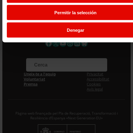
C/ Maldonado, 1. Planta 3.
Permitir la selección
28006: Madrid
Tlf. 91 590 26 72
Denegar
noticias@entreculturas.org
Facebook
X
YouTube
Instagram
LinkedIn
Bluesky
Uneix-te a l’equip
Privacitat
Voluntariat
Accessibilitat
Premsa
Cookies
Avís legal
Pàgina web finançada pel Pla de Recuperació, Transformació i
Resiliència d’Espanya «Next Generation EU»