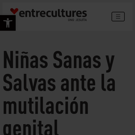
Vés
al
Obre la barra d'eines
contingut
Niñas Sanas y
Salvas ante la
mutilación
genital