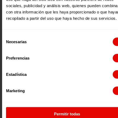
sociales, publicidad y análisis web, quienes pueden combina
con otra información que les haya proporcionado o que haya
recopilado a partir del uso que haya hecho de sus servicios.
Selección
Necesarias
de
consentimiento
Preferencias
Anterior:
25N: Antes fueron niñas
Estadística
Següent:
Las niñas en Chad alzan su voz a través de la radio
Marketing
Permitir todas