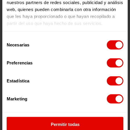
nuestros partners de redes sociales, publicidad y análisis
noticias@entreculturas.org
Facebook
X
YouTube
Instagram
LinkedIn
Bluesky
web, quienes pueden combinarla con otra información
que les haya proporcionado o que hayan recopilado a
partir del uso que haya hecho de sus servicios.
Selección
Uneix-te a l’equip
Privacitat
Necesarias
de
Voluntariat
Accessibilitat
Premsa
Cookies
consentimiento
Avís legal
Preferencias
Pàgina web finançada pel Pla de Recuperació, Transformació i
Estadística
Resiliència d’Espanya «Next Generation EU»
Marketing
Permitir todas