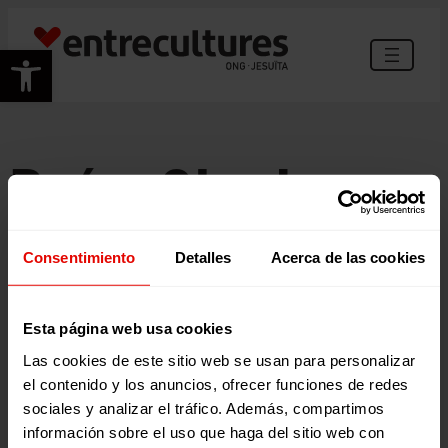
Vés
al
Obre la barra d'eines
contingut
País:
Chad
Consentimiento
Detalles
Acerca de las cookies
Esta página web usa cookies
Las cookies de este sitio web se usan para personalizar
C/ Maldonado, 1. Planta 3.
el contenido y los anuncios, ofrecer funciones de redes
28006: Madrid
sociales y analizar el tráfico. Además, compartimos
información sobre el uso que haga del sitio web con
Tlf. 91 590 26 72