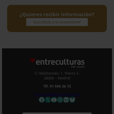
¿Quieres recibir información?
Suscríbete a la newsletter
Suscríbete a la newsletter
Si quieres recibir nuestra newsletter mensual
y los correos puntuales en los que te
ofrecemos información, no dejes de completar
este formulario. Al instante, te daremos de
C/ Maldonado, 1. Planta 3.
alta en nuestra base de datos y podrás estar
28006 – Madrid
al tanto de todas las novedades.
Nombre *
Tlf. 91 590 26 72
noticias@entreculturas.org
Facebook
X
YouTube
Instagram
LinkedIn
Bluesky
Apellidos
Correo electrónico *