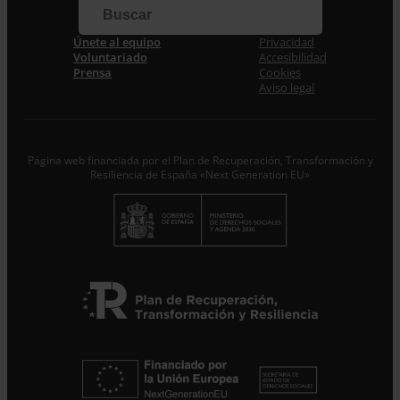
Únete al equipo
Privacidad
Acepto la
Política de Privacidad
*
Voluntariado
Accesibilidad
Desde ENTRECULTURAS FE Y ALEGRÍA ESPAÑA
Prensa
Cookies
trataremos los datos aportados en calidad de
Aviso legal
Responsable del tratamiento con la finalidad de…
Seguir
leyendo
.
Suscribirme
Página web financiada por el Plan de Recuperación, Transformación y
Resiliencia de España «Next Generation EU»