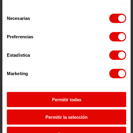
Naty Coronado (España, 15 años) señala que “puede ser
difícil para las personas jóvenes implicarse en el
Selección
activismo, especialmente para las chicas, debido a la falta
Necesarias
de
de recursos y a las barreras que a veces ponen los
consentimiento
adultos”, subrayando la importancia de garantizar
espacios reales de participación.
Preferencias
Estadística
Marketing
Permitir todas
Permitir la selección
Desde Sudán del Sur, Namaku (20 años) destaca los
desafíos que enfrentan muchas jóvenes, como “el acceso