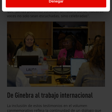
Denegar
limitado a la educación y las normas sociales que
dificultan nuestra voz en la toma de decisiones”, y afirma
que “juntas podemos construir un futuro donde nuestras
voces no solo sean escuchadas, sino celebradas”.
De Ginebra al trabajo internacional
La inclusión de estos testimonios en el volumen
conmemorativo refleja la continuidad de un diálogo que