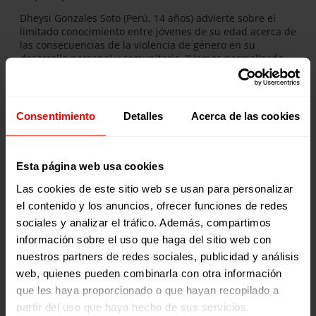
Dheysi Gonzales Soto (Perú, 14 años) advierte sobre el
limitado conocimiento entre jóvenes de su edad acerca de
las consecuencias de la violencia de género en su
desarrollo personal y comunitario. “Hemos normalizado
sus distintas manifestaciones en nuestras relaciones”,
señala, denunciando también la falta de reconocimiento a
la contribución de las mujeres y la escasez de
oportunidades para su desarrollo.
Consentimiento
Detalles
Acerca de las cookies
Esta página web usa cookies
Las cookies de este sitio web se usan para personalizar
el contenido y los anuncios, ofrecer funciones de redes
sociales y analizar el tráfico. Además, compartimos
información sobre el uso que haga del sitio web con
nuestros partners de redes sociales, publicidad y análisis
web, quienes pueden combinarla con otra información
que les haya proporcionado o que hayan recopilado a
partir del uso que haya hecho de sus servicios.