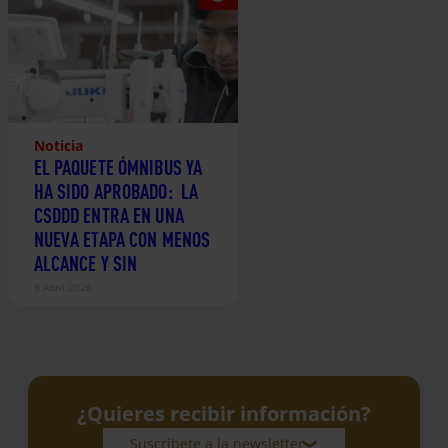
Noticia
EL PAQUETE ÓMNIBUS YA
HA SIDO APROBADO: LA
CSDDD ENTRA EN UNA
NUEVA ETAPA CON MENOS
ALCANCE Y SIN
OBLIGACIONES
8 Abril 2026
CLIMÁTICAS
¿Quieres recibir información?
Suscríbete a la newsletter