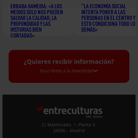
EBBABA HAMEIDA: «A LOS
“LA ECONOMÍA SOCIAL
MEDIOS SOLO NOS PUEDEN
INTENTA PONER A LAS
SALVAR LA CALIDAD, LA
PERSONAS EN EL CENTRO Y
PROFUNDIDAD Y LAS
ESTO CONDICIONA TODO LO
HISTORIAS BIEN
DEMÁS»
CONTADAS»
24 junio 2026
2 julio 2026
¿Quieres recibir información?
Suscríbete a la newsletter
Suscríbete a la newsletter
Si quieres recibir nuestra newsletter mensual
y los correos puntuales en los que te
ofrecemos información, no dejes de completar
C/ Maldonado, 1. Planta 3.
este formulario. Al instante, te daremos de
28006 – Madrid
alta en nuestra base de datos y podrás estar