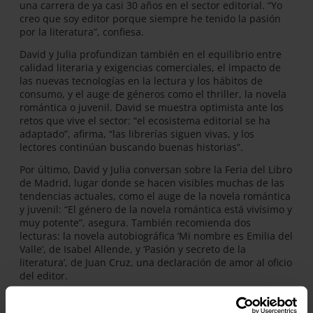
una carrera de ya casi 30 años en el sector editorial. “Yo
creo que soy editor porque siempre he tenido la pasión
por la literatura”, confiesa.
David y Julia profundizan también en el equilibrio entre
calidad literaria y exigencias comerciales, el impacto de
las nuevas tecnologías en la lectura y los hábitos de
consumo, y el auge de géneros como el thriller, la novela
romántica o juvenil. David se muestra optimista ante los
retos que vive el sector: “el ecosistema editorial se ha
adaptado”, afirma, “las librerías siguen vivas, y los
lectores continúan buscando buenas historias”.
Por último, David y Julia conversan sobre la Feria del Libro
de Madrid, lugar donde se hacen visibles muchas de las
tendencias actuales, como el auge de la novela romántica
y juvenil: “El género de la novela romántica está vivísimo y
muy potente”, asegura. También recomienda dos
lecturas: la novela autobiográfica ‘Mi nombre es Emilia del
Valle’, de Isabel Allende, y ‘Pasión y secreto de la
literatura’, de Juan Cruz, una declaración de amor al oficio
del editor.
¿Qué es ‘Voces por una Causa’