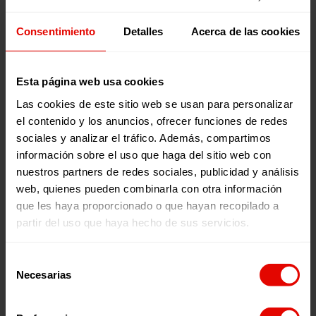
con Julia Navarro?
Consentimiento
Detalles
Acerca de las cookies
Presentado por la escritora y periodista Julia Navarro,
‘Voces por una causa’
es el podcast semanal de la ONG
Entreculturas
que explora cuestiones sociales,
Esta página web usa cookies
medioambientales y culturales a través de testimonios en
primera persona. Los programas se emiten todos los
Las cookies de este sitio web se usan para personalizar
jueves en nuestro canal de
Youtube
, en
Spotify
, en
Ivoox
,
el contenido y los anuncios, ofrecer funciones de redes
y en
Apple Podcast
.
sociales y analizar el tráfico. Además, compartimos
información sobre el uso que haga del sitio web con
nuestros partners de redes sociales, publicidad y análisis
web, quienes pueden combinarla con otra información
que les haya proporcionado o que hayan recopilado a
partir del uso que haya hecho de sus servicios.
Selección
Necesarias
de
consentimiento