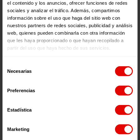
el contenido y los anuncios, ofrecer funciones de redes
que ya tenemos una buena relación)”, afirma.
sociales y analizar el tráfico. Además, compartimos
información sobre el uso que haga del sitio web con
¿Quieres conocer la nueva delegación de Entreculturas
nuestros partners de redes sociales, publicidad y análisis
en Bahía de Cádiz?
Acércate a la
Parroquia Madre de Dios
web, quienes pueden combinarla con otra información
(Jesuitas), C/ Puerta del Sol, 6. 11401 – Jerez de la Frontera
que les haya proporcionado o que hayan recopilado a
(Cádiz). El correo electrónico es
partir del uso que haya hecho de sus servicios.
bahiadecadiz@entreculturas.org
y en Twitter puedes
encontrarlos en
@ECBahiadeCadiz
Selección
Necesarias
de
consentimiento
Noticias relacionadas:
Preferencias
Estadística
Marketing