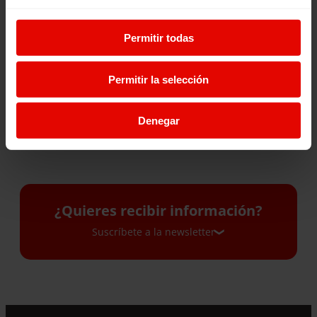
Noticia
Noticia
MARTÍN IRIBERRI SJ
UNA COLMENA PARA
Permitir todas
RELEVA A LUIS ARANCIBIA
ABRIR CAMINOS: LA
AL FRENTE DEL SECTOR
HISTORIA DE MARY EN
Permitir la selección
SOCIAL
SUDÁN DEL SUR
Denegar
29 Julio 2026
28 Julio 2026
¿Quieres recibir información?
Suscríbete a la newsletter
Suscríbete a la newsletter