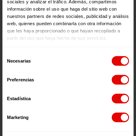
Somalí
, dirigida a las autoridades somalíes de “adoptar el
sociales y analizar el tráfico. Además, compartimos
proyecto de ley sobre delitos sexuales de 2018
,
información sobre el uso que haga del sitio web con
respaldado por unanimidad por el Consejo de Ministros, y
nuestros partners de redes sociales, publicidad y análisis
poner en marcha una estrategia integral y una legislación
web, quienes pueden combinarla con otra información
eficaz para eliminar las prácticas y los estereotipos de
género nocivos que tienen un impacto negativo
que les haya proporcionado o que hayan recopilado a
desproporcionado sobre las mujeres y las niñas ”.
partir del uso que haya hecho de sus servicios.
Selección
Necesarias
Noticias relacionadas:
de
consentimiento
Preferencias
Estadística
Marketing
Noticia
EL PAQUETE ÓMNIBUS YA