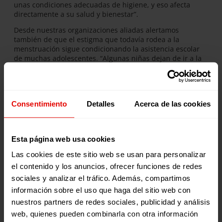
unas condiciones adecuadas de higiene, y eso afecta
directamente a su salud y bienestar”.
Desde nuestras organizaciones aliadas alertamos
también de que el estigma que todavía rodea a la
menstruación sigue condicionando la asistencia escolar
de muchas adolescentes. “Algunas niñas dejan de ir a la
escuela por la vergüenza que sienten al no poder
gestionar la menstruación de forma segura”, señala
Cynthia.
Además, apunta a que “la pobreza menstrual y la falta de
Consentimiento
Detalles
Acerca de las cookies
recursos aumentan el riesgo de abandono escolar y, por
ende, de distintas formas de violencia y de embarazos
tempranos”.
Esta página web usa cookies
Educación menstrual y espacios
Las cookies de este sitio web se usan para personalizar
el contenido y los anuncios, ofrecer funciones de redes
seguros
sociales y analizar el tráfico. Además, compartimos
información sobre el uso que haga del sitio web con
A través del programa La LUZ de las NIÑAS acompañamos
nuestros partners de redes sociales, publicidad y análisis
a niñas, adolescentes y comunidades educativas
mediante talleres sobre salud menstrual, espacios
web, quienes pueden combinarla con otra información
seguros y acceso a productos de higiene menstrual para