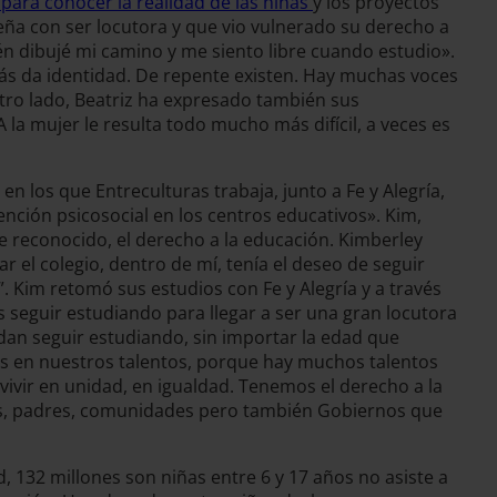
para conocer la realidad de las niñas
y los proyectos
eña con ser locutora y que vio vulnerado su derecho a
én dibujé mi camino y me siento libre cuando estudio».
ás da identidad. De repente existen. Hay muchas voces
otro lado, Beatriz ha expresado también sus
 la mujer le resulta todo mucho más difícil, a veces es
n los que Entreculturas trabaja, junto a Fe y Alegría,
nción psicosocial en los centros educativos». Kim,
 reconocido, el derecho a la educación. Kimberley
ar el colegio, dentro de mí, tenía el deseo de seguir
 Kim retomó sus estudios con Fe y Alegría y a través
 seguir estudiando para llegar a ser una gran locutora
dan seguir estudiando, sin importar la edad que
s en nuestros talentos, porque hay muchos talentos
ivir en unidad, en igualdad. Tenemos el derecho a la
es, padres, comunidades pero también Gobiernos que
d, 132 millones son niñas entre 6 y 17 años no asiste a