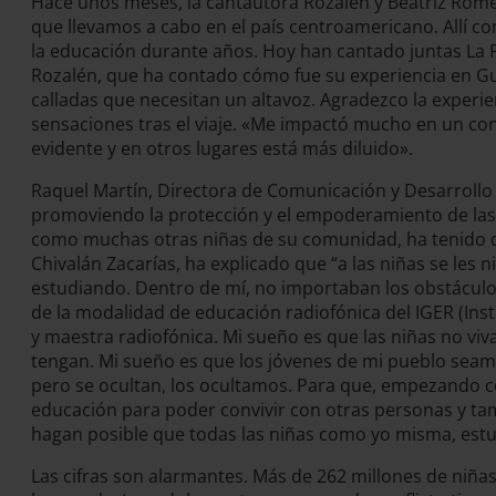
Hace unos meses, la cantautora Rozalén y Beatriz Romer
que llevamos a cabo en el país centroamericano. Allí c
la educación durante años. Hoy han cantado juntas La P
Rozalén, que ha contado cómo fue su experiencia en Gu
calladas que necesitan un altavoz. Agradezco la experi
sensaciones tras el viaje. «Me impactó mucho en un conte
evidente y en otros lugares está más diluido».
Raquel Martín, Directora de Comunicación y Desarrollo I
promoviendo la protección y el empoderamiento de las n
como muchas otras niñas de su comunidad, ha tenido qu
Chivalán Zacarías, ha explicado que “a las niñas se les n
estudiando. Dentro de mí, no importaban los obstáculos
de la modalidad de educación radiofónica del IGER (Ins
y maestra radiofónica. Mi sueño es que las niñas no v
tengan. Mi sueño es que los jóvenes de mi pueblo sea
pero se ocultan, los ocultamos. Para que, empezando c
educación para poder convivir con otras personas y t
hagan posible que todas las niñas como yo misma, est
Las cifras son alarmantes. Más de 262 millones de niñas,