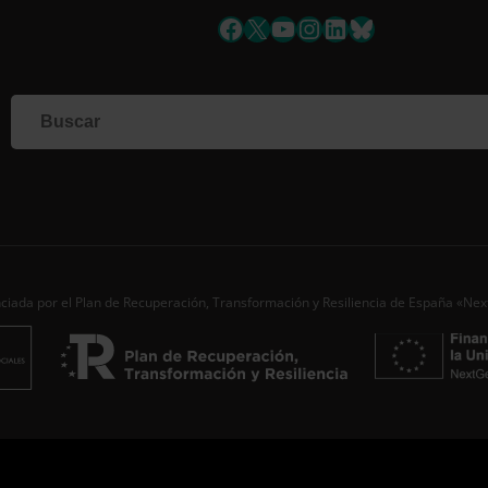
Facebook
X
YouTube
Instagram
LinkedIn
Bluesky
Si qu
corr
info
Al i
dato
Nomb
Apell
Corre
ciada por el Plan de Recuperación, Transformación y Resiliencia de España «Ne
Ac
Desde
aporta
de…
S