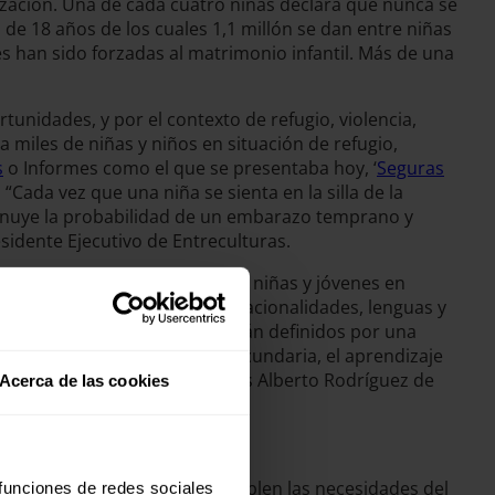
ización. Una de cada cuatro niñas declara que nunca se
 de 18 años de los cuales 1,1 millón se dan entre niñas
 han sido forzadas al matrimonio infantil. Más de una
unidades, y por el contexto de refugio, violencia,
miles de niñas y niños en situación de refugio,
s
o Informes como el que se presentaba hoy, ‘
Seguras
“Cada vez que una niña se sienta en la silla de la
sminuye la probabilidad de un embarazo temprano y
sidente Ejecutivo de Entreculturas.
s días realizan miles de niños, niñas y jóvenes en
on estudiantes de más de 35 nacionalidades, lenguas y
laves de nuestro proyecto están definidos por una
a ello y principalmente en secundaria, el aprendizaje
uesta pedagógica”, contaba Luis Alberto Rodríguez de
Acerca de las cookies
ión y violencia, y que contemplen las necesidades del
 funciones de redes sociales