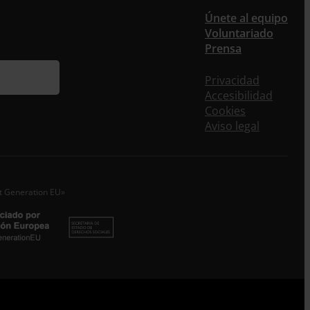
Únete al equipo
ieres recibir nuestra newsletter mensual y los
Voluntariado
eos puntuales en los que te ofrecemos
Prensa
rmación, no dejes de completar este formulario.
nstante, te daremos de alta en nuestra base de
Privacidad
s y podrás estar al tanto de todas las novedades.
Accesibilidad
re *
Cookies
Aviso legal
idos
o electrónico *
xt Generation EU»
epto la
Política de Privacidad
*
 ENTRECULTURAS FE Y ALEGRÍA ESPAÑA trataremos los datos
dos en calidad de Responsable del tratamiento con la finalidad
eguir leyendo
.
Suscribirme