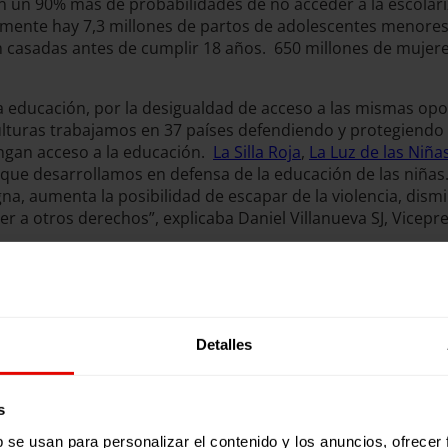
nen un 90% más de probabilidades de no acceder a la escolar
ualmente hay 7,3 millones de partos de adolescentes menores
 casadas antes de cumplir 18 años. 650 millones de mujeres
a educación, por la desigualdad de acceso a las mismas oport
lturas trabajamos en 37 países defendiendo y protegiendo a 
engan acceso a la educación.
La Silla Roja
,
La Luz de las Niña
 que desarrollamos en defensa de la educación de las niñas. 
gna, aumenta la posibilidad de escapar de la violencia, di
r a otros derechos”, explicaba Daniel Villanueva SJ, Vicepre
ormación Padre Piquer, representa la vuelta al cole que esto
entro de Formación Padre Piquer es un centro que cuenta c
e un contexto social de clase media-baja. “Los elementos c
edan llegar allá donde sus capacidades se lo permitan. Par
as de forma paralela en el aula impregnan toda nuestra prop
Detalles
s
antizar entornos educativos seguros y libres de discriminac
b se usan para personalizar el contenido y los anuncios, ofrecer