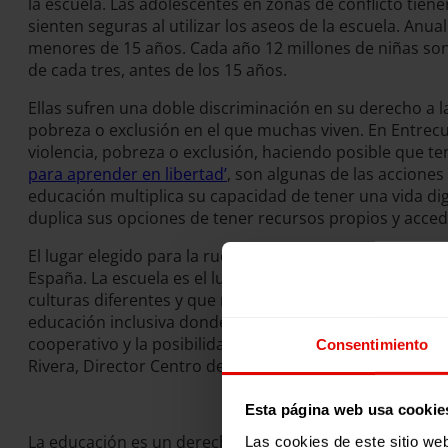
la escuela. Las adolescentes en zonas de conflicto tie
sienten seguras al utilizar los aseos de la escuela. An
menores de 15 años. Cada año 12 millones de niñas son
de cada tres, antes de los 15 años.
Ellas sufren una doble discriminación en su derecho a l
pobreza o exclusión en el que muchas viven. En Entrecu
violencia, pobreza o exclusión, haciendo posible que t
para aprender en libertad’
, son algunas de las acciones
educación multiplica su capacidad de tener una vida di
duplica sus opciones de tener recursos propios y accede
El lugar elegido para la rueda de prensa, el Centro de F
España. La escuela es el lugar donde ocurre todo. El C
culturas diferentes y que mayoritariamente provienen d
educación inclusiva donde todos, alumnos y alumnas, pu
cooperativo y la posibilidad de realizar diversas tare
Consentimiento
Rivera, Director Centro de Formación Padre Piquer.
Esta página web usa cookie
La educación es un derecho. La educación protege. “Gar
Las cookies de este sitio we