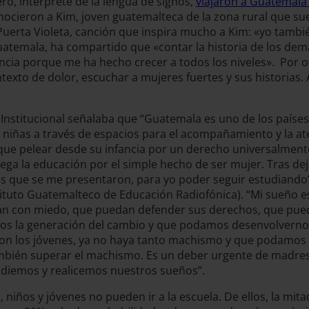
o, intérprete de la lengua de signos,
viajaron a Guatemala 
onocieron a Kim, joven guatemalteca de la zona rural que su
uerta Violeta, canción que inspira mucho a Kim: «yo tambi
atemala, ha compartido que «contar la historia de los dem
encia porque me ha hecho crecer a todos los niveles». Por 
xto de dolor, escuchar a mujeres fuertes y sus historias. A
nstitucional señalaba que “Guatemala es uno de los países e
iñas a través de espacios para el acompañamiento y la ate
e pelear desde su infancia por un derecho universalmente
iega la educación por el simple hecho de ser mujer. Tras dej
 que se me presentaron, para yo poder seguir estudiando”.
tituto Guatemalteco de Educación Radiofónica). “Mi sueño es
ivan con miedo, que puedan defender sus derechos, que pue
mos la generación del cambio y que podamos desenvolverno
on los jóvenes, ya no haya tanto machismo y que podamos v
ambién superar el machismo. Es un deber urgente de madr
udiemos y realicemos nuestros sueños”.
 niños y jóvenes no pueden ir a la escuela. De ellos, la mita