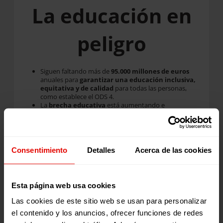
La educación en
peligro
Siguen faltando más de
95.000 millones de euros
anuales para
garantizar una educación inclusiva,
equitativa y de calidad
para todas las personas,
como establece el ODS 4.
La
brecha educativa
está aumentando e
impidiendo
que millones de niños y niñas puedan
acceder a la escuela.
Consentimiento
Detalles
Acerca de las cookies
Esta página web usa cookies
Las cookies de este sitio web se usan para personalizar
el contenido y los anuncios, ofrecer funciones de redes