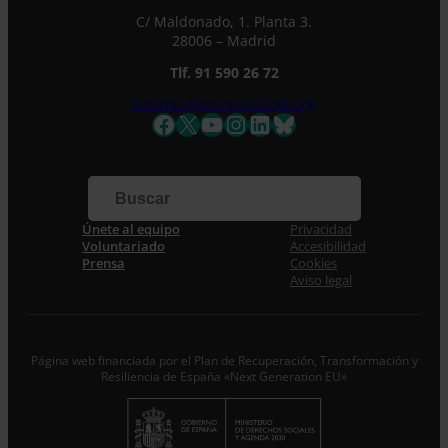
C/ Maldonado, 1. Planta 3.
28006 – Madrid
Tlf. 91 590 26 72
noticias@entreculturas.org
Facebook
X
YouTube
Instagram
LinkedIn
Bluesky
Únete al equipo
Privacidad
Voluntariado
Accesibilidad
Prensa
Cookies
Aviso legal
Página web financiada por el Plan de Recuperación, Transformación y
Resiliencia de España «Next Generation EU»