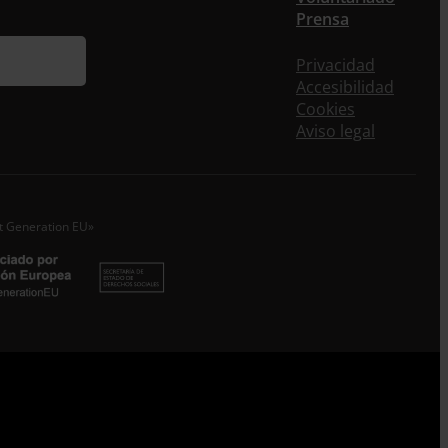
eos puntuales en los que te ofrecemos
Prensa
rmación, no dejes de completar este formulario.
nstante, te daremos de alta en nuestra base de
Privacidad
s y podrás estar al tanto de todas las novedades.
Accesibilidad
re *
Cookies
Aviso legal
idos
o electrónico *
xt Generation EU»
epto la
Política de Privacidad
*
 ENTRECULTURAS FE Y ALEGRÍA ESPAÑA trataremos los datos
dos en calidad de Responsable del tratamiento con la finalidad
eguir leyendo
.
Suscribirme