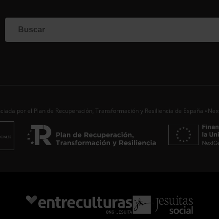
corr
info
Al i
dato
Nomb
Apell
Corre
ciada por el Plan de Recuperación, Transformación y Resiliencia de España «Ne
Ac
Desde
aporta
de…
S