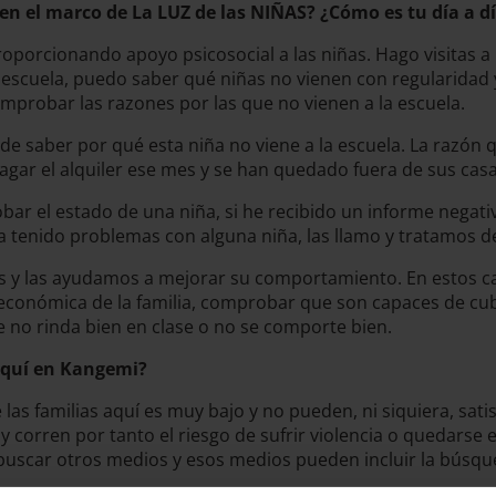
en el marco de La LUZ de las NIÑAS? ¿Cómo es tu día a d
oporcionando apoyo psicosocial a las niñas. Hago visitas a 
 la escuela, puedo saber qué niñas no vienen con regularidad y
probar las razones por las que no vienen a la escuela.
ar de saber por qué esta niña no viene a la escuela. La razón
ar el alquiler ese mes y se han quedado fuera de sus casas
obar el estado de una niña, si he recibido un informe nega
 tenido problemas con alguna niña, las llamo y tratamos de
y las ayudamos a mejorar su comportamiento. En estos caso
económica de la familia, comprobar que son capaces de cubri
 no rinda bien en clase o no se comporte bien.
 aquí en Kangemi?
las familias aquí es muy bajo y no pueden, ni siquiera, satis
ro y corren por tanto el riesgo de sufrir violencia o quedar
buscar otros medios y esos medios pueden incluir la bús