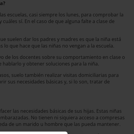
ía?
las escuelas, casi siempre los lunes, para comprobar la
 cuáles sí. En el caso de que alguna falte a clase de
 que suelen dar los padres y madres es que la niña está
 lo que hace que las niñas no vengan a la escuela.
tivo de los docentes sobre su comportamiento en clase o
 hablarlo y obtener soluciones para la niña.
s, suelo también realizar visitas domiciliarias para
r sus necesidades básicas y, si lo son, tratar de
facer las necesidades básicas de sus hijas. Estas niñas
se embarazadas. No tienen ni siquiera acceso a compresas
queda de un marido u hombre que las pueda mantener.