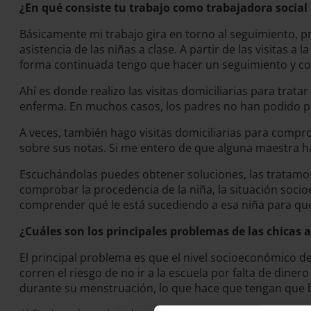
¿En qué consiste tu trabajo como trabajadora social 
Básicamente mi trabajo gira en torno al seguimiento, pr
asistencia de las niñas a clase. A partir de las visitas a
forma continuada tengo que hacer un seguimiento y com
Ahí es donde realizo las visitas domiciliarias para trat
enferma. En muchos casos, los padres no han podido pag
A veces, también hago visitas domiciliarias para compr
sobre sus notas. Si me entero de que alguna maestra ha
Escuchándolas puedes obtener soluciones, las tratamos 
comprobar la procedencia de la niña, la situación socio
comprender qué le está sucediendo a esa niña para que
¿Cuáles son los principales problemas de las chicas
El principal problema es que el nivel socioeconómico de 
corren el riesgo de no ir a la escuela por falta de dine
durante su menstruación, lo que hace que tengan que 