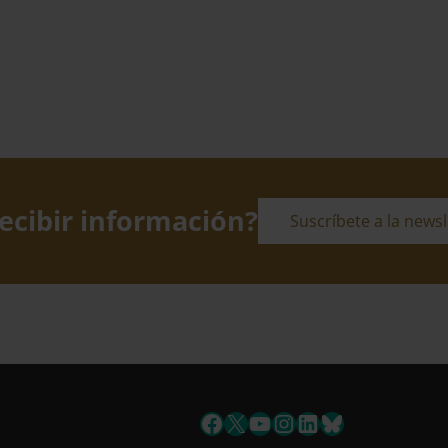
ecibir información?
Suscríbete a la newsl
Suscríbete a la newsletter
Facebook
X
YouTube
Instagram
LinkedIn
Bluesky
Si qu