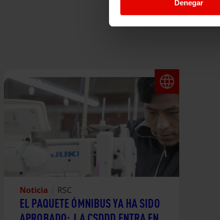
Denegar
Noticia
|
RSC
EL PAQUETE ÓMNIBUS YA HA SIDO
APROBADO: LA CSDDD ENTRA EN