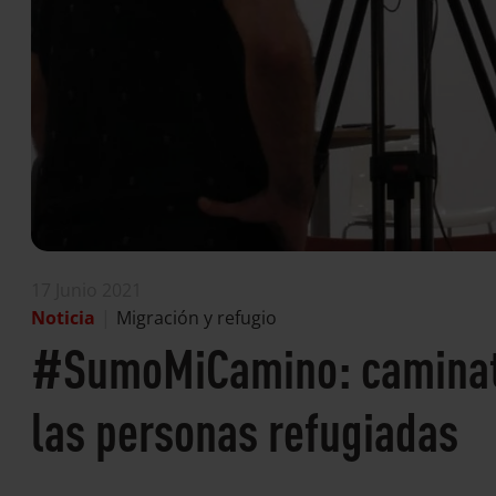
17 Junio 2021
Noticia
|
Migración y refugio
#SumoMiCamino: caminatas
las personas refugiadas