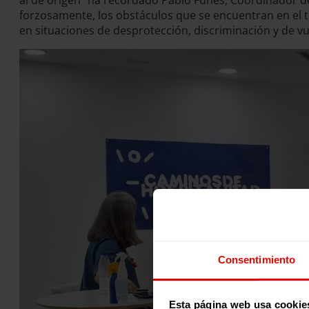
al de origen” ha recordado Pablo Funes, Coordinador d
forzosamente, los obstáculos que se encuentran en el tr
en situaciones de desprotección, discriminación y de 
Consentimiento
Esta página web usa cookie