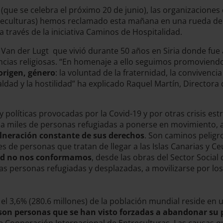
que se celebra el próximo 20 de junio), las organizaciones
ntreculturas) hemos reclamado esta mañana en una rueda de
a través de la iniciativa Caminos de Hospitalidad.
ns Van der Lugt que vivió durante 50 años en Siria donde fu
encias religiosas. “En homenaje a ello seguimos promoviend
 origen, género
: la voluntad de la fraternidad, la convivenci
ldad y la hostilidad” ha explicado Raquel Martín, Directora
y políticas provocadas por la Covid-19 y por otras crisis e
a a miles de personas refugiadas a ponerse en movimiento, 
ulneración constante de sus derechos
. Son caminos peligro
 de personas que tratan de llegar a las Islas Canarias y Ceu
dad no nos conformamos
, desde las obras del Sector Socia
as personas refugiadas y desplazadas, a movilizarse por los 
 3,6% (280.6 millones) de la población mundial reside en un
 son personas que se han visto forzadas a abandonar su 