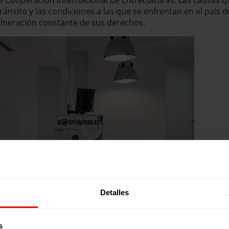
e Cooperación Internacional de Entreculturas. Las causas 
ánsito y las condiciones a las que se enfrentan en el país 
vulneración constante de sus derechos.
Detalles
s