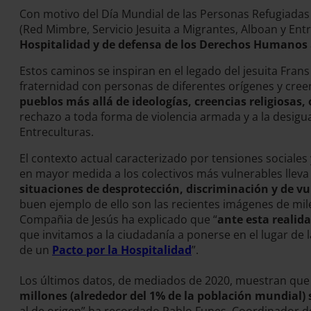
Con motivo del Día Mundial de las Personas Refugiadas (
(Red Mimbre, Servicio Jesuita a Migrantes, Alboan y E
Hospitalidad y de defensa de los Derechos Humanos
Estos caminos se inspiran en el legado del jesuita Fra
fraternidad con personas de diferentes orígenes y cre
pueblos más allá de ideologías, creencias religiosas,
rechazo a toda forma de violencia armada y a la desigua
Entreculturas.
El contexto actual caracterizado por tensiones sociales 
en mayor medida a los colectivos más vulnerables llev
situaciones de desprotección, discriminación y de v
buen ejemplo de ello son las recientes imágenes de miles
Compañia de Jesús ha explicado que “
ante esta reali
que invitamos a la ciudadanía a ponerse en el lugar de l
de un
Pacto por la Hospitalidad
”.
Los últimos datos, de mediados de 2020, muestran que el
millones (alrededor del 1% de la población mundial)