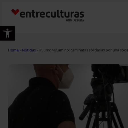
Abrir barra de herramientas
Home
»
Noticias
»
#SumoMiCamino: caminatas solidarias por una socie