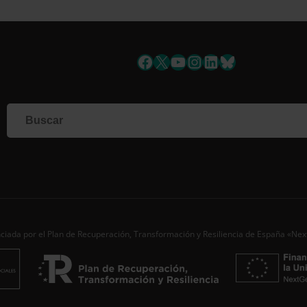
uscríbete a la newslett
Facebook
X
YouTube
Instagram
LinkedIn
Bluesky
Si qu
corr
info
Al i
dato
Nomb
Apell
Corre
ciada por el Plan de Recuperación, Transformación y Resiliencia de España «Ne
Ac
Desde
aporta
de…
S