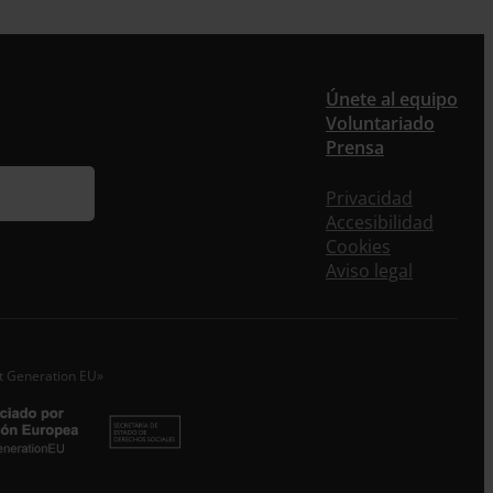
er
Únete al equipo
Voluntariado
ieres recibir nuestra newsletter mensual y los
Prensa
eos puntuales en los que te ofrecemos
rmación, no dejes de completar este formulario.
Privacidad
nstante, te daremos de alta en nuestra base de
Accesibilidad
s y podrás estar al tanto de todas las novedades.
Cookies
re *
Aviso legal
idos
o electrónico *
xt Generation EU»
epto la
Política de Privacidad
*
 ENTRECULTURAS FE Y ALEGRÍA ESPAÑA trataremos los datos
dos en calidad de Responsable del tratamiento con la finalidad
eguir leyendo
.