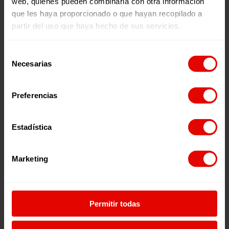
web, quienes pueden combinarla con otra información
#AhoraAfricaSinDeuda
que les haya proporcionado o que hayan recopilado a
partir del uso que haya hecho de sus servicios.
Selección
Necesarias
de
consentimiento
Preferencias
Estadística
Marketing
Permitir todas