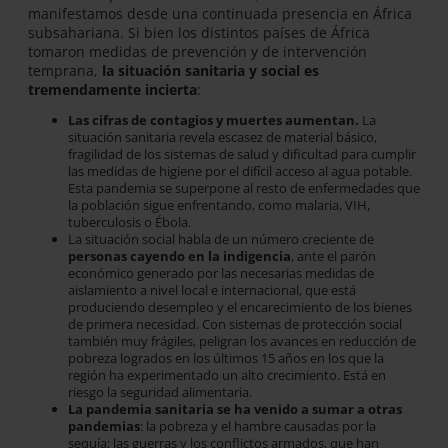
manifestamos desde una continuada presencia en África
subsahariana. Si bien los distintos países de África
tomaron medidas de prevención y de intervención
temprana,
la situación sanitaria y social es
tremendamente incierta
:
Las cifras de contagios y muertes aumentan.
La
situación sanitaria revela escasez de material básico,
fragilidad de los sistemas de salud y dificultad para cumplir
las medidas de higiene por el difícil acceso al agua potable.
Esta pandemia se superpone al resto de enfermedades que
la población sigue enfrentando, como malaria, VIH,
tuberculosis o Ébola.
La situación social habla de un número creciente de
personas cayendo en la indigencia
, ante el parón
económico generado por las necesarias medidas de
aislamiento a nivel local e internacional, que está
produciendo desempleo y el encarecimiento de los bienes
de primera necesidad. Con sistemas de protección social
también muy frágiles, peligran los avances en reducción de
pobreza logrados en los últimos 15 años en los que la
región ha experimentado un alto crecimiento. Está en
riesgo la seguridad alimentaria.
La pandemia sanitaria se ha venido a sumar a otras
pandemias
: la pobreza y el hambre causadas por la
sequía; las guerras y los conflictos armados, que han