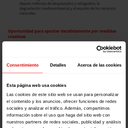
dejado millones de desplazados y refugiados; la
degradación medioambiental y el expolio de los recursos
naturales.
Oportunidad para apostar decididamente por medidas
creativas
Tenemos la
oportunidad para repensar
un sistema que
genera desigualdad, pobreza extrema, degradación
ambiental y pone en riesgo la sostenibilidad presente y
futura. Como nos ha invitado el papa Francisco,
Consentimiento
Detalles
Acerca de las cookies
apostamos por soluciones decididas y estructurales:
La implicación de la
comunidad internacional
para el
cese de los conflictos armados en suelo africano.
Esta página web usa cookies
La implementación de un
salario universal.
La
condonación de la deuda externa
de los países
Las cookies de este sitio web se usan para personalizar
africanos altamente endeudados. De este modo, los
estados africanos podrían reforzar los sistemas de salud y
el contenido y los anuncios, ofrecer funciones de redes
evitar el colapso económico. Es una medida justa, necesaria
sociales y analizar el tráfico. Además, compartimos
y posible.
información sobre el uso que haga del sitio web con
nuestros partners de redes sociales, publicidad y análisis
Debemos actuar, y debemos hacerlo ahora: