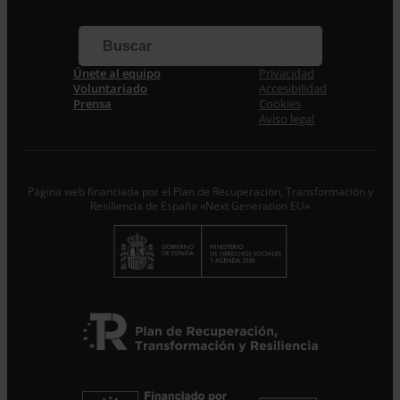
Correo electrónico *
Únete al equipo
Privacidad
Acepto la
Política de Privacidad
*
Voluntariado
Accesibilidad
Desde ENTRECULTURAS FE Y ALEGRÍA ESPAÑA
Prensa
Cookies
trataremos los datos aportados en calidad de
Aviso legal
Responsable del tratamiento con la finalidad de…
Seguir
leyendo
.
Suscribirme
Página web financiada por el Plan de Recuperación, Transformación y
Resiliencia de España «Next Generation EU»