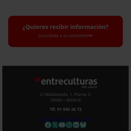
¿Quieres recibir información?
Suscríbete a la newsletter
Suscríbete a la newsletter
Si quieres recibir nuestra newsletter mensual
y los correos puntuales en los que te
ofrecemos información, no dejes de completar
este formulario. Al instante, te daremos de
C/ Maldonado, 1. Planta 3.
alta en nuestra base de datos y podrás estar
28006 – Madrid
al tanto de todas las novedades.
Nombre *
Tlf. 91 590 26 72
noticias@entreculturas.org
Facebook
X
YouTube
Instagram
LinkedIn
Bluesky
Apellidos