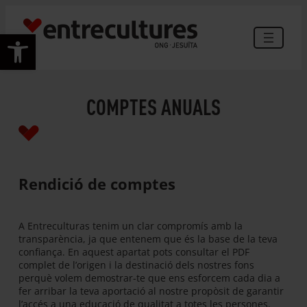
Vés
al
Obre la barra d'eines
contingut
COMPTES ANUALS
Rendició de comptes
A Entreculturas tenim un clar compromís amb la
transparència, ja que entenem que és la base de la teva
confiança. En aquest apartat pots consultar el PDF
complet de l’origen i la destinació dels nostres fons
perquè volem demostrar-te que ens esforcem cada dia a
fer arribar la teva aportació al nostre propòsit de garantir
l’accés a una educació de qualitat a totes les persones.