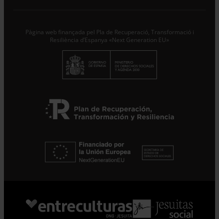
Responsable del tractament amb la finalitat de..
Seguir
leyendo
.
Pàgina web finançada pel Pla de Recuperació, Transformació i
Subscriure’m
Resiliència d’Espanya «Next Generation EU»