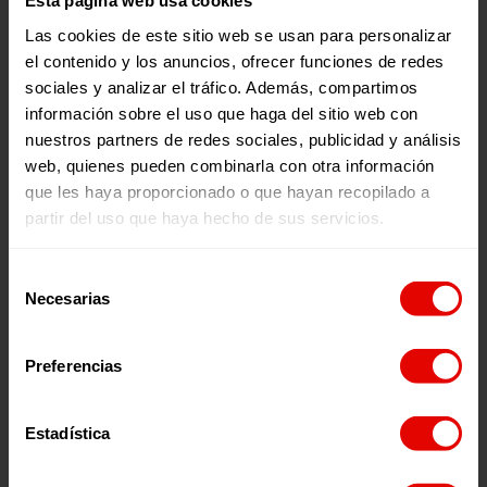
Esta página web usa cookies
Las cookies de este sitio web se usan para personalizar
CUENTAS ANUALES 2019
el contenido y los anuncios, ofrecer funciones de redes
sociales y analizar el tráfico. Además, compartimos
información sobre el uso que haga del sitio web con
nuestros partners de redes sociales, publicidad y análisis
CUENTAS ANUALES 2018
web, quienes pueden combinarla con otra información
que les haya proporcionado o que hayan recopilado a
partir del uso que haya hecho de sus servicios.
CUENTAS ANUALES 2017
Selección
Necesarias
de
consentimiento
1
3
Preferencias
Estadística
Vols rebre informació?
Subscriu-te a la newsletter