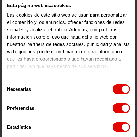
Esta página web usa cookies
150
Las cookies de este sitio web se usan para personalizar
el contenido y los anuncios, ofrecer funciones de redes
sociales y analizar el tráfico. Además, compartimos
información sobre el uso que haga del sitio web con
nuestros partners de redes sociales, publicidad y análisis
Millones de niñas
web, quienes pueden combinarla con otra información
han sufrido violencia
que les haya proporcionado o que hayan recopilado a
sexual
partir del uso que haya hecho de sus servicios.
Selección
Necesarias
de
consentimiento
Preferencias
Tu colaboración como socio/a
garantiza un apoyo estable a
nuestros proyectos:
Estadística