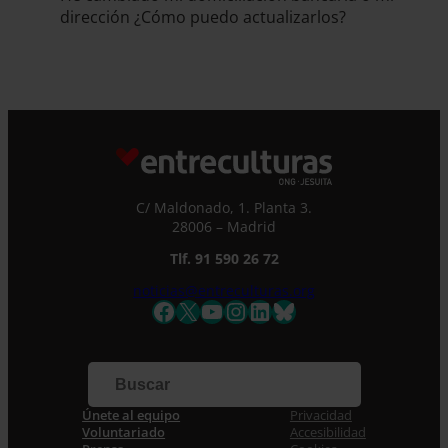
dirección ¿Cómo puedo actualizarlos?
C/ Maldonado, 1. Planta 3.
28006 – Madrid
Tlf. 91 590 26 72
noticias@entreculturas.org
Facebook
X
YouTube
Instagram
LinkedIn
Bluesky
Únete al equipo
Privacidad
Voluntariado
Accesibilidad