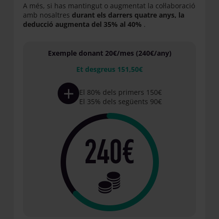
A més, si has mantingut o augmentat la col·laboració
amb nosaltres
durant els darrers quatre anys, la
deducció augmenta del 35% al ​​40%
.
Exemple donant 20€/mes (240€/any)
Et desgreus 151,50€
El 80% dels primers 150€
El 35% dels següents 90€