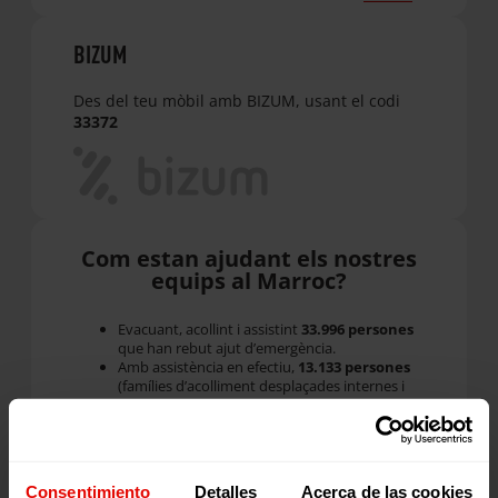
BIZUM
Des del teu mòbil amb BIZUM, usant el codi
33372
Com estan ajudant els nostres
equips al Marroc?
Evacuant, acollint i assistint
33.996 persones
que han rebut ajut d’emergència.
Amb assistència en efectiu,
13.133 persones
(famílies d’acolliment desplaçades internes i
famílies desplaçades internes amb tres fills o
més) de 12 regions d’Ucraïna la reben durant
tres mesos.
Amb les
566 famílies amb 1.361 nens i
nenes que ja ateníem a través dels
Consentimiento
Detalles
Acerca de las cookies