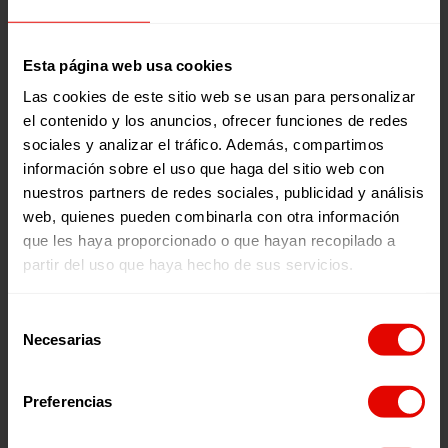
nostres programes
de Enfortiment Familiar
abans de la guerra: reben assistència
econòmica, ajuda humanitària i
assessorament.
Esta página web usa cookies
Hem creat cinc nous
centres socials on 7.409
nens, nenes i adults
desplaçats han rebut
Las cookies de este sitio web se usan para personalizar
ajuda. Properament posarem en marxa tres
nous centres a Al-Haouz i Taroudant.
el contenido y los anuncios, ofrecer funciones de redes
sociales y analizar el tráfico. Además, compartimos
información sobre el uso que haga del sitio web con
nuestros partners de redes sociales, publicidad y análisis
Preguntes freqüents
web, quienes pueden combinarla con otra información
que les haya proporcionado o que hayan recopilado a
partir del uso que haya hecho de sus servicios.
Com està ajudant Entrecultures al Marroc?
Selección
Quin és el pla d¿emergència al Marroc?
Necesarias
Fes un donatiu
de
consentimiento
Quins programes tenim a Entreculturas al
Marroc?
Preferencias