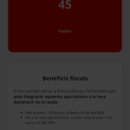
45
Països
Beneficis fiscals
Si has decidit donar a Entrecultures, t’informem que
pots desgravar aquestes aportacions a la teva
declaració de la renda
.
Pels primers 150 euros, la deducció és del 80%.
Per a la resta de donatius, a partir dels primers 150
euros, és del 35%.