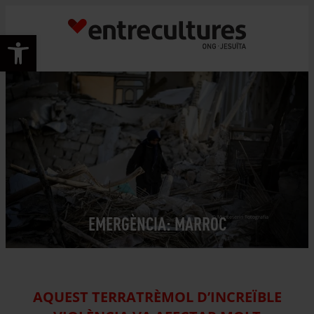
Vés
al
Obre la barra d'eines
contingut
EMERGÈNCIA: MARROC
© Monteserín Fotografia
AQUEST TERRATRÈMOL D’INCREÏBLE