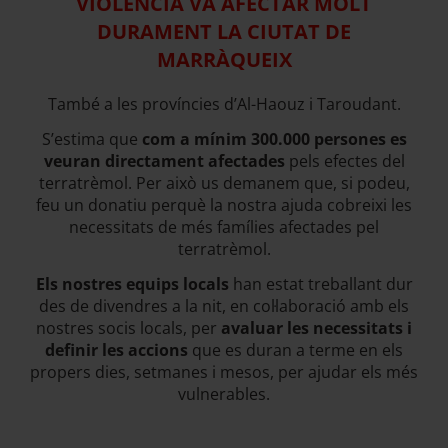
VIOLÈNCIA VA AFECTAR MOLT
DURAMENT LA CIUTAT DE
MARRÀQUEIX
També a les províncies d’Al-Haouz i Taroudant.
S’estima que
com a mínim 300.000 persones es
veuran directament afectades
pels efectes del
terratrèmol. Per això us demanem que, si podeu,
feu un donatiu perquè la nostra ajuda cobreixi les
necessitats de més famílies afectades pel
terratrèmol.
Els nostres equips locals
han estat treballant dur
des de divendres a la nit, en col·laboració amb els
nostres socis locals, per
avaluar les necessitats i
definir les accions
que es duran a terme en els
propers dies, setmanes i mesos, per ajudar els més
vulnerables.