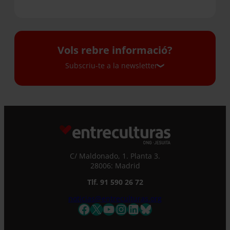
Vols rebre informació?
Subscriu-te a la newsletter
Subscriu-te a la newsletter
Si vols rebre la nostra newsletter mensual i els
correus puntuals on t’oferim informació, no
deixis de completar aquest formulari. A
C/ Maldonado, 1. Planta 3.
l’instant, et donarem d’alta a la nostra base de
28006: Madrid
dades i podràs estar al corrent de totes les
Tlf. 91 590 26 72
novetats.
Nom *
noticias@entreculturas.org
Facebook
X
YouTube
Instagram
LinkedIn
Bluesky
Cognoms