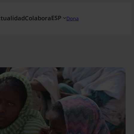
ESP
tualidad
Colabora
Dona