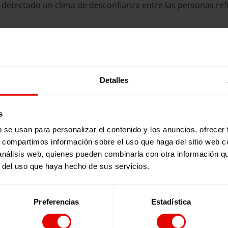
a detectado un clima de desconfianza entre las personas re
ternos
s,
hay otros grupos de población que están en situación 
y su enquistamiento han provocado el desplazamiento forzos
Detalles
500 desplazados/as internos asentados en el distrito d
s
friendo directamente las consecuencias del conflicto es nue
b se usan para personalizar el contenido y los anuncios, ofrecer
as
entre refugiadas, desplazadas internas y población local,
s, compartimos información sobre el uso que haga del sitio web 
 análisis web, quienes pueden combinarla con otra información q
zar la seguridad alimentaria.
r del uso que haya hecho de sus servicios.
enseres.
o.
 individuales y grupales.
Preferencias
Estadística